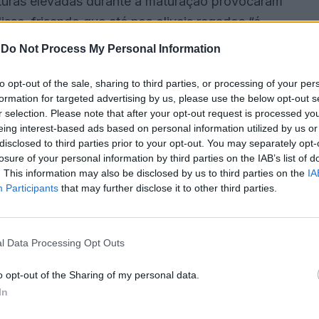
aturas elevadas durante a maturação provocaram
isse, frisando que até nos olivais regados “é
laro impacto na quebra de produção”.
-
Do Not Process My Personal Information
vum afirmou que, “nos meses cruciais para a
to opt-out of the sale, sharing to third parties, or processing of your per
formation for targeted advertising by us, please use the below opt-out s
um cenário difícil, praticamente sem qualquer
r selection. Please note that after your opt-out request is processed y
eing interest-based ads based on personal information utilized by us or
disclosed to third parties prior to your opt-out. You may separately opt-
losure of your personal information by third parties on the IAB’s list of
tas zonas, o olival não teve capacidade para
. This information may also be disclosed by us to third parties on the
IA
nário cria um clima de preocupação no setor, que
Participants
that may further disclose it to other third parties.
ilidade entre regiões e variedades, mas com uma
crescentou.
l Data Processing Opt Outs
 e prolonga-se até dezembro, no caso do Alentejo,
o opt-out of the Sharing of my personal data.
.
In