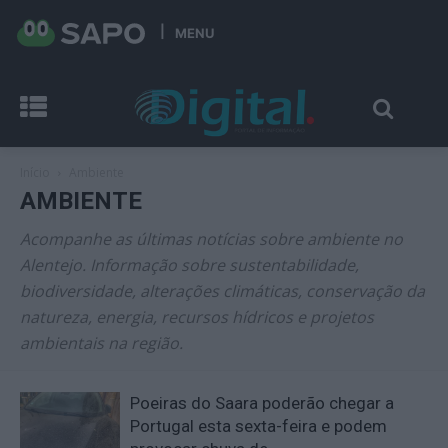
MENU
Início
Ambiente
AMBIENTE
Acompanhe as últimas notícias sobre ambiente no
Alentejo. Informação sobre sustentabilidade,
biodiversidade, alterações climáticas, conservação da
natureza, energia, recursos hídricos e projetos
ambientais na região.
Poeiras do Saara poderão chegar a
Portugal esta sexta-feira e podem