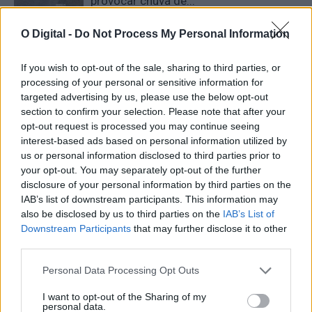
provocar chuva de...
6 Agosto, 2026 - 15:15
O Digital -
Do Not Process My Personal Information
Pesca no Estuário do Sado passa a ter
If you wish to opt-out of the sale, sharing to third parties, or
novas regras a partir de 7...
processing of your personal or sensitive information for
6 Agosto, 2026 - 11:10
targeted advertising by us, please use the below opt-out
section to confirm your selection. Please note that after your
opt-out request is processed you may continue seeing
Entidades do Alentejo recebem 738,8
interest-based ads based on personal information utilized by
mil euros para projetos em áreas
us or personal information disclosed to third parties prior to
protegidas
your opt-out. You may separately opt-out of the further
6 Agosto, 2026 - 09:49
disclosure of your personal information by third parties on the
IAB’s list of downstream participants. This information may
also be disclosed by us to third parties on the
IAB’s List of
EDIA quer quantificar emissões de
Downstream Participants
that may further disclose it to other
gases com efeito de estufa no Alqueva
third parties.
5 Agosto, 2026 - 09:00
Personal Data Processing Opt Outs
Três milhões de euros vão apoiar
I want to opt-out of the Sharing of my
personal data.
recuperação de pedreiras abandonadas