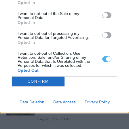
Opted In
no Alentejo
I want to opt-out of the Sale of my
3 Agosto, 2026 - 14:38
Personal Data.
Opted In
Energia solar lidera pela primeira vez
I want to opt-out of processing my
produção de eletricidade em julho
Personal Data for Targeted Advertising.
Opted In
3 Agosto, 2026 - 13:58
I want to opt-out of Collection, Use,
Retention, Sale, and/or Sharing of my
Baterias, barragens e hidrogénio
Personal Data that Is Unrelated with the
Purposes for which it was collected.
poderão absorver excedente energia
Opted Out
renovável em Portugal
2 Agosto, 2026 - 11:00
CONFIRM
Alentejo registou 558 incêndios rurais
Data Deletion
Data Access
Privacy Policy
e 2731 hectares de área ardida até 15
de...
2 Agosto, 2026 - 11:00