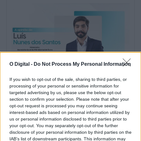
O Digital -
Do Not Process My Personal Information
If you wish to opt-out of the sale, sharing to third parties, or
processing of your personal or sensitive information for
De 29 a 31 de Julho de 1808 fomos para o Maneta
A Batalha de Évora de 29 de julho de 1808 constitui um dos
targeted advertising by us, please use the below opt-out
episódios...
section to confirm your selection. Please note that after your
1 Agosto, 2026 - 13:00
opt-out request is processed you may continue seeing
interest-based ads based on personal information utilized by
us or personal information disclosed to third parties prior to
your opt-out. You may separately opt-out of the further
disclosure of your personal information by third parties on the
IAB’s list of downstream participants. This information may