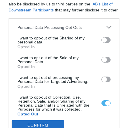
also be disclosed by us to third parties on the
IAB’s List of
Downstream Participants
that may further disclose it to other
third parties.
Personal Data Processing Opt Outs
I want to opt-out of the Sharing of my
personal data.
Opted In
Estágios Blue Book: a tua oportunidade europeia
Os estágios são uma parte insubstituível do percurso de
I want to opt-out of the Sale of my
formação e educação para o...
Personal Data.
Opted In
29 Julho, 2026 - 14:00
I want to opt-out of processing my
Personal Data for Targeted Advertising.
Opted In
I want to opt-out of Collection, Use,
Retention, Sale, and/or Sharing of my
Personal Data that Is Unrelated with the
Purposes for which it was collected.
Opted Out
CONFIRM