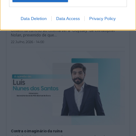
Data Deletion
Data Access
Privacy Policy
Esta Odisseia é sobre Penélope e não sobre Helena
Ontem fui curioso ao cinema ver a “Odyssey” de Christopher
Nolan, prevenido de que...
22 Julho, 2026 - 14:00
Contra o imaginário da ruína