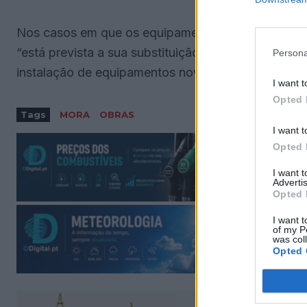
Nos casos em que os equipamentos não apresenta
“está prevista a sua substituição por soluções ma
Persona
instalação de equipamentos novos em cinco desse
I want t
Opted 
Tags
MORA
OBRAS
I want t
Opted 
I want 
Advertis
Opted 
I want t
of my P
was col
Opted 