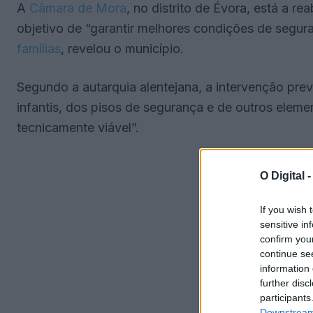
A
Câmara de Mora
, no distrito de Évora, está a re
objetivo de “garantir melhores condições de segura
famílias
, revelou o município.
Segundo a autarquia alentejana, a intervenção pr
infantis, dos pisos de segurança e de outros eleme
tecnicamente viável”.
O Digital 
If you wish 
sensitive in
confirm you
continue se
information 
further disc
participants
Downstream 