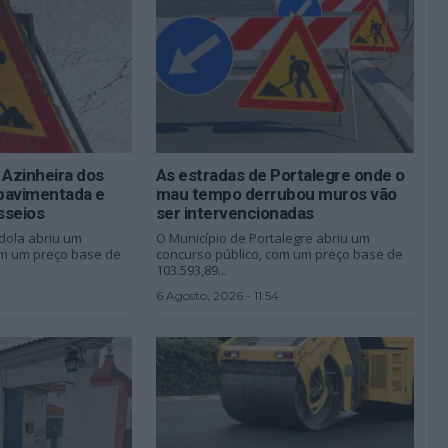
 Azinheira dos
As estradas de Portalegre onde o
epavimentada e
mau tempo derrubou muros vão
sseios
ser intervencionadas
dola abriu um
O Município de Portalegre abriu um
om um preço base de
concurso público, com um preço base de
103.593,89...
6 Agosto, 2026 - 11:54