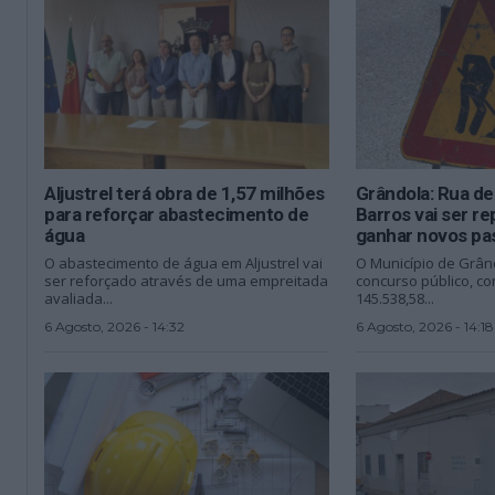
Aljustrel terá obra de 1,57 milhões
Grândola: Rua de
para reforçar abastecimento de
Barros vai ser r
água
ganhar novos pa
O abastecimento de água em Aljustrel vai
O Município de Grân
ser reforçado através de uma empreitada
concurso público, c
avaliada...
145.538,58...
6 Agosto, 2026 - 14:32
6 Agosto, 2026 - 14:18