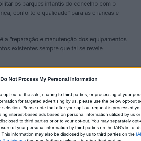
abilitar os parques infantis do concelho com o
nça, conforto e qualidade” para as crianças e
evê a “reparação e manutenção dos equipamentos
ntos existentes sempre que tal se revele
-
Do Not Process My Personal Information
to opt-out of the sale, sharing to third parties, or processing of your per
formation for targeted advertising by us, please use the below opt-out s
r selection. Please note that after your opt-out request is processed y
eing interest-based ads based on personal information utilized by us or
disclosed to third parties prior to your opt-out. You may separately opt-
losure of your personal information by third parties on the IAB’s list of
. This information may also be disclosed by us to third parties on the
IA
Participants
that may further disclose it to other third parties.