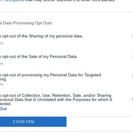
m condições de recuperação, adiantou a câmara,
is modernas e seguras”, estando já programada a
l Data Processing Opt Outs
s espaços.
o opt-out of the Sharing of my personal data.
In
o opt-out of the Sale of my Personal Data.
In
to opt-out of processing my Personal Data for Targeted
ing.
In
o opt-out of Collection, Use, Retention, Sale, and/or Sharing
ersonal Data that Is Unrelated with the Purposes for which it
lected.
Out
CONFIRM