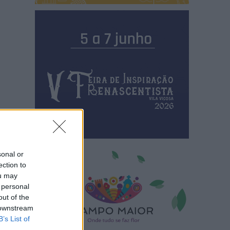
sonal or
ection to
ou may
 personal
out of the
 downstream
B’s List of