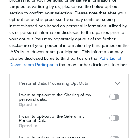
Os sete municípios da Zona dos Mármores e Alqueva querem
targeted advertising by us, please use the below opt-out
acolher a grande área...
section to confirm your selection. Please note that after your
5 Agosto, 2026 - 11:57
opt-out request is processed you may continue seeing
interest-based ads based on personal information utilized by
us or personal information disclosed to third parties prior to
your opt-out. You may separately opt-out of the further
disclosure of your personal information by third parties on the
IAB’s list of downstream participants. This information may
also be disclosed by us to third parties on the
IAB’s List of
Downstream Participants
that may further disclose it to other
third parties.
Personal Data Processing Opt Outs
I want to opt-out of the Sharing of my
personal data.
Opted In
Wine Destination Portugal reúne em Beja produtores nacionais
e compradores internacionais
I want to opt-out of the Sale of my
O Wine Destination Portugal regressa ao Alentejo, entre 16 e 20
Personal Data.
de novembro, para...
Opted In
4 Agosto, 2026 - 22:06
I want to opt-out of processing my