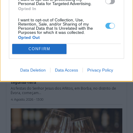
Personal Data for Targeted Advertising.
Opted In
I want to opt-out of Collection, Use,
Retention, Sale, and/or Sharing of my
Personal Data that Is Unrelated with the
Purposes for which it was collected.
Opted Out
CONFIRM
Data Deletion
Data Access
Privacy Policy
Borba: Festas do Senhor Jesus dos Aflitos começam na
segunda-feira
As festas do Senhor Jesus dos Aflitos, em Borba, no distrito de
Évora, começam...
4 Agosto, 2026 - 13:00