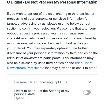
O Digital -
Do Not Process My Personal Information
Alentejo 2030 disponibiliza 5,3M€ para recuperação de
If you wish to opt-out of the sale, sharing to third parties, or
património histórico
processing of your personal or sensitive information for
O programa Alentejo 2030 tem abertas candidaturas para apoiar
targeted advertising by us, please use the below opt-out
investimentos de valorização cultural e...
section to confirm your selection. Please note that after your
4 Agosto, 2026 - 23:02
opt-out request is processed you may continue seeing
interest-based ads based on personal information utilized by
us or personal information disclosed to third parties prior to
your opt-out. You may separately opt-out of the further
disclosure of your personal information by third parties on the
IAB’s list of downstream participants. This information may
also be disclosed by us to third parties on the
IAB’s List of
Downstream Participants
that may further disclose it to other
third parties.
Personal Data Processing Opt Outs
I want to opt-out of the Sharing of my
personal data.
Opted In
António Zambujo, ÁTOA e Alcoolémia atuam nas Festas de
Santa Maria em Ourique