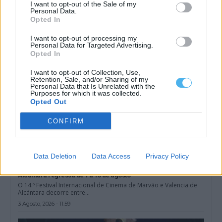
Ourique recebe, entre 13 e 16 de agosto, as Festas de Santa
I want to opt-out of the Sale of my
Personal Data.
Maria, com...
Opted In
3 Agosto, 2026 - 16:00
I want to opt-out of processing my
Personal Data for Targeted Advertising.
Opted In
I want to opt-out of Collection, Use,
Retention, Sale, and/or Sharing of my
Personal Data that Is Unrelated with the
Purposes for which it was collected.
Opted Out
CONFIRM
Data Deletion
Data Access
Privacy Policy
14.º Festival Internacional de Cinema de Marvão e Valencia de
Alcántara regressa de 7 a 15 de agosto
O 14.º Festival Internacional de Cinema de Marvão e Valencia de
Alcántara decorre entre...
3 Agosto, 2026 - 11:59