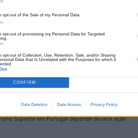
In
to das suas infraestruturas — polos, salas de aula,
agres são simplesmente impossíveis. A Universidade
o opt-out of the Sale of my Personal Data.
In
ificuldades para acompanhar a expansão da sua
 um financiamento adequado.
to opt-out of processing my Personal Data for Targeted
ing.
In
ino Politécnico. Se a intenção do governo for
o opt-out of Collection, Use, Retention, Sale, and/or Sharing
tão que tenha a coragem de o dizer abertamente. Não
ersonal Data that Is Unrelated with the Purposes for which it
lected.
Out
CONFIRM
nização ao Ministro da Educação, Fernando
ública. Agora, é o momento de ouvir, corrigir o que
ias.
Data Deletion
Data Access
Privacy Policy
Ensino Superior em Portugal depende de uma ação