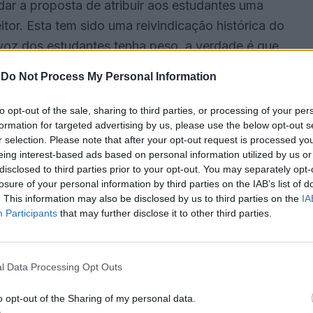
dar a proposta de atribuir aos estudantes uma
or. Esta tem sido uma reivindicação histórica do
a voz dos estudantes tenha peso, a verdade é que
 não houvesse estudantes, as universidades
-
Do Not Process My Personal Information
to opt-out of the sale, sharing to third parties, or processing of your per
tigos alunos, a minha opinião é agridoce. Por um
formation for targeted advertising by us, please use the below opt-out s
r selection. Please note that after your opt-out request is processed y
à sociedade, mas, por outro, não faz sentido
eing interest-based ads based on personal information utilized by us or
ma vez que a maioria dos ex-estudantes já não
disclosed to third parties prior to your opt-out. You may separately opt-
losure of your personal information by third parties on the IAB’s list of
rmaram. Talvez uma percentagem mais justa para os
. This information may also be disclosed by us to third parties on the
IA
ria haver um aumento da percentagem destinada ao
Participants
that may further disclose it to other third parties.
mpenha um papel crucial na vida académica. Muitas
uições, com carreiras de 20, 30 ou até 40 anos.
l Data Processing Opt Outs
 a autonomia das Instituições de Ensino Superior
o opt-out of the Sharing of my personal data.
nhuma instituição de ensino superior tem