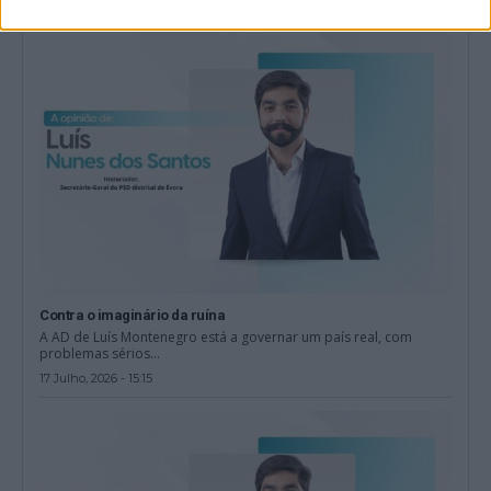
Contra o imaginário da ruína
A AD de Luís Montenegro está a governar um país real, com
problemas sérios...
17 Julho, 2026 - 15:15