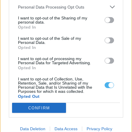
Personal Data Processing Opt Outs
Estágios Blue Book: a tua oportunidade europeia
Os estágios são uma parte insubstituível do percurso de
I want to opt-out of the Sharing of my
formação e educação para o...
personal data.
Opted In
29 Julho, 2026 - 14:00
I want to opt-out of the Sale of my
Personal Data.
Opted In
I want to opt-out of processing my
Personal Data for Targeted Advertising.
Opted In
I want to opt-out of Collection, Use,
Retention, Sale, and/or Sharing of my
Personal Data that Is Unrelated with the
Purposes for which it was collected.
Opted Out
CONFIRM
Esta Odisseia é sobre Penélope e não sobre Helena
Ontem fui curioso ao cinema ver a “Odyssey” de Christopher
Nolan, prevenido de que...
Data Deletion
Data Access
Privacy Policy
22 Julho, 2026 - 14:00