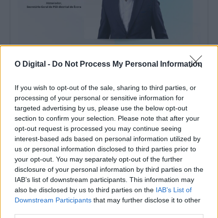
De 29 a 31 de Julho de 1808 fomos para o Maneta
O Digital -
Do Not Process My Personal Information
A Batalha de Évora de 29 de julho de 1808 constitui um dos
episódios...
If you wish to opt-out of the sale, sharing to third parties, or
1 Agosto, 2026 - 13:00
processing of your personal or sensitive information for
targeted advertising by us, please use the below opt-out
section to confirm your selection. Please note that after your
opt-out request is processed you may continue seeing
interest-based ads based on personal information utilized by
us or personal information disclosed to third parties prior to
your opt-out. You may separately opt-out of the further
disclosure of your personal information by third parties on the
IAB’s list of downstream participants. This information may
also be disclosed by us to third parties on the
IAB’s List of
Downstream Participants
that may further disclose it to other
third parties.