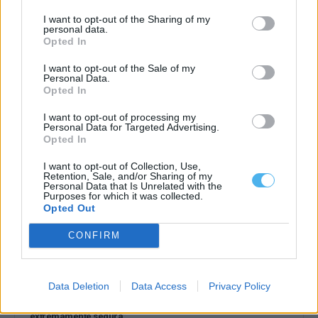
I want to opt-out of the Sharing of my
personal data.
Opted In
PSP de Évora regista maior procura de apoio por vítimas de
violência doméstica
I want to opt-out of the Sale of my
A PSP de Évora tem registado uma maior procura por parte de
Personal Data.
vítimas de...
Opted In
4 Agosto, 2026 - 15:09
I want to opt-out of processing my
Personal Data for Targeted Advertising.
Opted In
I want to opt-out of Collection, Use,
Retention, Sale, and/or Sharing of my
Personal Data that Is Unrelated with the
Purposes for which it was collected.
Opted Out
CONFIRM
Data Deletion
Data Access
Privacy Policy
Diretor nacional da PSP considera o Alentejo uma região
“extremamente segura”