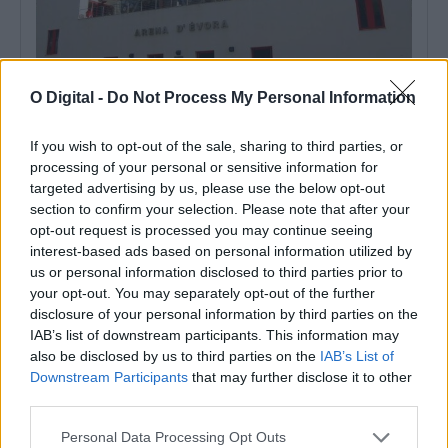
O Digital -
Do Not Process My Personal Information
If you wish to opt-out of the sale, sharing to third parties, or
Câmara de Évora lança concurso de 215 mil euros para equipar
Arena com novo sistema de som
processing of your personal or sensitive information for
A Câmara Municipal de Évora lançou um concurso público para a
targeted advertising by us, please use the below opt-out
aquisição de equipamento...
section to confirm your selection. Please note that after your
4 Agosto, 2026 - 16:07
opt-out request is processed you may continue seeing
interest-based ads based on personal information utilized by
us or personal information disclosed to third parties prior to
your opt-out. You may separately opt-out of the further
disclosure of your personal information by third parties on the
IAB’s list of downstream participants. This information may
also be disclosed by us to third parties on the
IAB’s List of
Downstream Participants
that may further disclose it to other
third parties.
Personal Data Processing Opt Outs