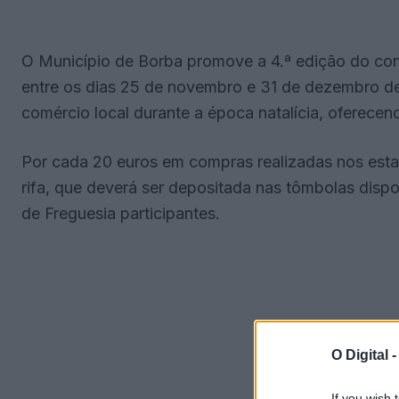
O Município de Borba promove a 4.ª edição do co
entre os dias 25 de novembro e 31 de dezembro de 
comércio local durante a época natalícia, oferecen
Por cada 20 euros em compras realizadas nos esta
rifa, que deverá ser depositada nas tômbolas disp
de Freguesia participantes.
O Digital 
If you wish 