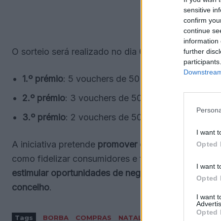
sensitive in
confirm you
continue se
information 
O sorteio será realizado no dia
6 de janeiro de 202
further disc
participants
Downstream 
1.º prémio
: 5 vouchers de 50 euros cada e um c
2.º prémio
: 3 vouchers de 50 euros cada e um 
Persona
3.º prémio
: 2 vouchers de 50 euros cada e um 
I want t
A iniciativa pretende
promover e revitalizar o comér
Opted 
como fidelizar consumidores e fortalecer os laço
I want t
estimular oportunidades de negócio e fomentar o 
Opted 
concelho
.
I want 
Advertis
Opted 
Tags
BORBA
COMPRAS
NATAL