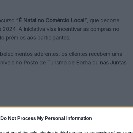
ncurso
“É Natal no Comércio Local”
, que decorre
2024. A iniciativa visa incentivar as compras no
do prémios aos participantes.
belecimentos aderentes, os clientes recebem uma
oníveis no Posto de Turismo de Borba ou nas Juntas
-
Do Not Process My Personal Information
to opt-out of the sale, sharing to third parties, or processing of your per