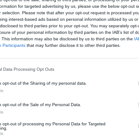
formation for targeted advertising by us, please use the below opt-out s
r selection. Please note that after your opt-out request is processed y
eing interest-based ads based on personal information utilized by us or
disclosed to third parties prior to your opt-out. You may separately opt-
5
, com os seguintes prémios em disputa:
losure of your personal information by third parties on the IAB’s list of
. This information may also be disclosed by us to third parties on the
IA
Participants
that may further disclose it to other third parties.
abaz de produtos;
cabaz de produtos;
l Data Processing Opt Outs
cabaz de produtos.
o opt-out of the Sharing of my personal data.
cio local
, mobilizando comerciantes e clientes, bem
In
s com a comunidade. O concurso procura ainda
o opt-out of the Sale of my Personal Data.
aparecimento de novos espaços comerciais no
In
to opt-out of processing my Personal Data for Targeted
ing.
In