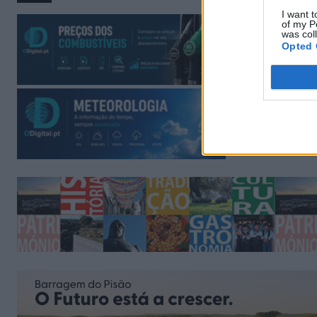
I want t
of my P
was col
Opted 