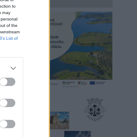
ection to
ou may
 personal
out of the
 downstream
B’s List of