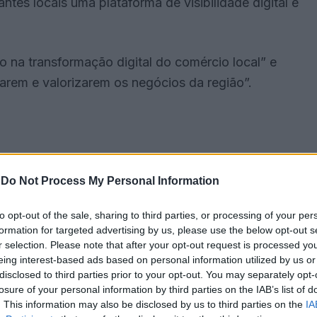
tes locais uma plataforma de visibilidade digital e
 na transformação digital do comércio local” e
rarem e valorizarem os negócios da região”.
-
Do Not Process My Personal Information
to opt-out of the sale, sharing to third parties, or processing of your per
formation for targeted advertising by us, please use the below opt-out s
r selection. Please note that after your opt-out request is processed y
eing interest-based ads based on personal information utilized by us or
disclosed to third parties prior to your opt-out. You may separately opt-
losure of your personal information by third parties on the IAB’s list of
 da Câmara de Beja em consórcio com o
. This information may also be disclosed by us to third parties on the
IA