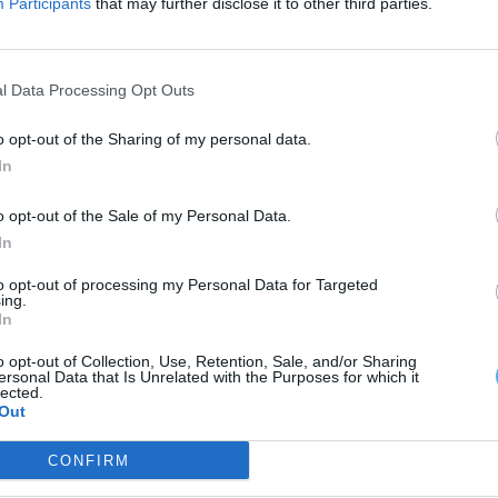
Participants
that may further disclose it to other third parties.
 por fundos comunitários.
ros selos de aderentes estão a ser distribuídos
l Data Processing Opt Outs
ojeto, indicou o consórcio promotor.
o opt-out of the Sharing of my personal data.
In
o opt-out of the Sale of my Personal Data.
In
to opt-out of processing my Personal Data for Targeted
ing.
In
o opt-out of Collection, Use, Retention, Sale, and/or Sharing
ersonal Data that Is Unrelated with the Purposes for which it
lected.
Out
CONFIRM