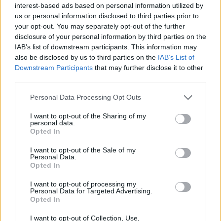
interest-based ads based on personal information utilized by
us or personal information disclosed to third parties prior to
your opt-out. You may separately opt-out of the further
disclosure of your personal information by third parties on the
IAB’s list of downstream participants. This information may
also be disclosed by us to third parties on the
IAB’s List of
Transportes públicos do Alentejo Central transportaram mais
Downstream Participants
that may further disclose it to other
de 844 mil passageiros em 2025
third parties.
A rede de transportes públicos do Alentejo Central transportou
844.173 passageiros em 2025, mais...
Personal Data Processing Opt Outs
26 Junho, 2026 - 15:10
I want to opt-out of the Sharing of my
personal data.
Opted In
I want to opt-out of the Sale of my
Personal Data.
Opted In
I want to opt-out of processing my
Personal Data for Targeted Advertising.
Opted In
I want to opt-out of Collection, Use,