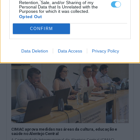
Retention, Sale, and/or Sharing of my
Personal Data that Is Unrelated with the
Purposes for which it was collected.
CIMAC reforça compromisso com a resiliência climática no
Opted Out
fórum europeu EURESFO
A Comunidade Intermunicipal do Alentejo Central (CIMAC)
CONFIRM
participou, entre 17 e 19 de junho,...
22 Junho, 2026 - 10:31
Data Deletion
Data Access
Privacy Policy
CIMAC aprova medidas nas áreas da cultura, educação e
saúde no Alentejo Central
A Comunidade Intermunicipal do Alentejo Central (CIMAC)