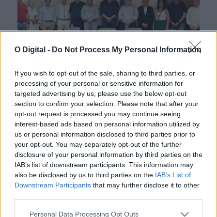
O Digital -
Do Not Process My Personal Information
If you wish to opt-out of the sale, sharing to third parties, or
Municípios dos Mármores e Alqueva querem acolher grande
processing of your personal or sensitive information for
área empresarial do Interior alentejano
targeted advertising by us, please use the below opt-out
Os sete municípios da Zona dos Mármores e Alqueva querem
acolher a grande área...
section to confirm your selection. Please note that after your
5 Agosto, 2026 - 11:57
opt-out request is processed you may continue seeing
interest-based ads based on personal information utilized by
us or personal information disclosed to third parties prior to
your opt-out. You may separately opt-out of the further
disclosure of your personal information by third parties on the
IAB’s list of downstream participants. This information may
also be disclosed by us to third parties on the
IAB’s List of
Downstream Participants
that may further disclose it to other
third parties.
Personal Data Processing Opt Outs