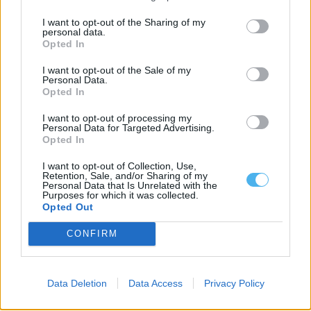
I want to opt-out of the Sharing of my
personal data.
Opted In
Alentejo 2030 disponibiliza 5,3M€ para recuperação de
património histórico
I want to opt-out of the Sale of my
O programa Alentejo 2030 tem abertas candidaturas para apoiar
Personal Data.
investimentos de valorização cultural e...
Opted In
4 Agosto, 2026 - 23:02
I want to opt-out of processing my
Personal Data for Targeted Advertising.
Opted In
I want to opt-out of Collection, Use,
Retention, Sale, and/or Sharing of my
Personal Data that Is Unrelated with the
Purposes for which it was collected.
Opted Out
CONFIRM
Data Deletion
Data Access
Privacy Policy
Setor do mármore do Alentejo avança com criação da primeira