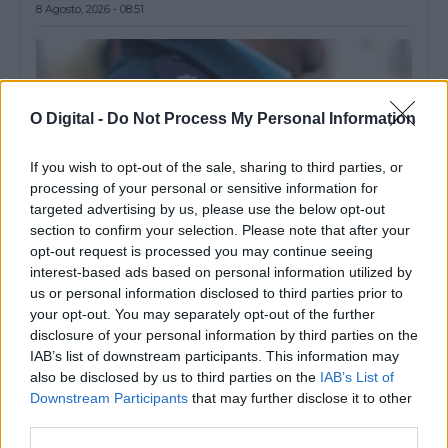
8 Agosto, 2026 - 08:51
O Digital -
Do Not Process My Personal Information
If you wish to opt-out of the sale, sharing to third parties, or
processing of your personal or sensitive information for
targeted advertising by us, please use the below opt-out
section to confirm your selection. Please note that after your
opt-out request is processed you may continue seeing
interest-based ads based on personal information utilized by
us or personal information disclosed to third parties prior to
PSP detém dois homens em Elvas por posse de armas proibidas
your opt-out. You may separately opt-out of the further
O Comando Distrital da PSP de Portalegre deteve dois homens,
disclosure of your personal information by third parties on the
em Elvas, por posse...
IAB’s list of downstream participants. This information may
7 Agosto, 2026 - 15:26
also be disclosed by us to third parties on the
IAB’s List of
Downstream Participants
that may further disclose it to other
third parties.