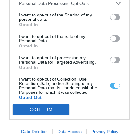
Personal Data Processing Opt Outs
I want to opt-out of the Sharing of my
personal data.
Opted In
I want to opt-out of the Sale of my
Personal Data.
Opted In
I want to opt-out of processing my
Personal Data for Targeted Advertising.
Odemira: Praia da Zambujeira recuperou cerca de um terço
Opted In
das perdas causadas pelas tempestades
A Praia da Zambujeira, no concelho de Odemira, recuperou 30%
da largura e 34%...
I want to opt-out of Collection, Use,
Retention, Sale, and/or Sharing of my
7 Agosto, 2026 - 14:00
Personal Data that Is Unrelated with the
Purposes for which it was collected.
Opted Out
CONFIRM
Data Deletion
Data Access
Privacy Policy