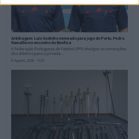
Arbitragem: Luís Godinho nomeado para jogo do Porto, Pedro
Ramalho no encontro do Benfica
A Federação Portuguesa de Futebol (FPF) divulgou as nomeações
dos árbitros para a jornada...
6 Agosto, 2026 - 11:29