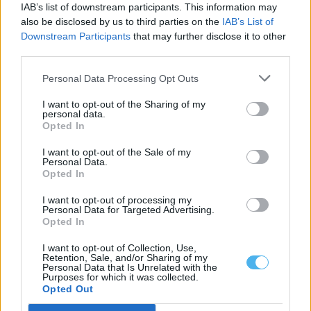
IAB’s list of downstream participants. This information may
agosto,...
also be disclosed by us to third parties on the
IAB’s List of
4 Agosto, 2026 - 07:00
Downstream Participants
that may further disclose it to other
third parties.
Personal Data Processing Opt Outs
I want to opt-out of the Sharing of my
personal data.
Opted In
I want to opt-out of the Sale of my
Personal Data.
Opted In
I want to opt-out of processing my
Personal Data for Targeted Advertising.
Opted In
Sousel organiza passeio à Praia da Comporta a 10 de agosto
O Município de Sousel vai organizar, no dia 10 de agosto, uma
I want to opt-out of Collection, Use,
deslocação à...
Retention, Sale, and/or Sharing of my
Personal Data that Is Unrelated with the
3 Agosto, 2026 - 19:00
Purposes for which it was collected.
Opted Out