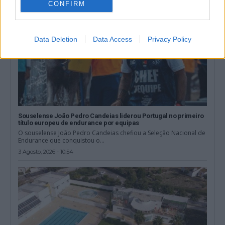
CONFIRM
Data Deletion
Data Access
Privacy Policy
Souselense João Pedro Candeias liderou Portugal no primeiro
título europeu de endurance por equipas
O souselense João Pedro Candeias chefiou a Seleção Nacional de
Endurance que conquistou o...
3 Agosto, 2026 - 10:54