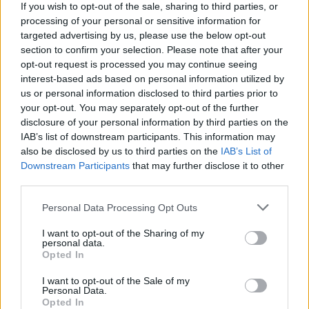
hoje entre Sines...
If you wish to opt-out of the sale, sharing to third parties, or
processing of your personal or sensitive information for
7 Agosto, 2026 - 09:53
targeted advertising by us, please use the below opt-out
section to confirm your selection. Please note that after your
opt-out request is processed you may continue seeing
interest-based ads based on personal information utilized by
us or personal information disclosed to third parties prior to
your opt-out. You may separately opt-out of the further
disclosure of your personal information by third parties on the
IAB’s list of downstream participants. This information may
also be disclosed by us to third parties on the
IAB’s List of
Downstream Participants
that may further disclose it to other
third parties.
Personal Data Processing Opt Outs
RodOdemira: Há uma plataforma gratuita que centraliza
I want to opt-out of the Sharing of my
informação sobre os transportes no concelho
personal data.
A RodOdemira é uma plataforma gratuita que centraliza
Opted In
informação sobre os transportes no concelho...
6 Agosto, 2026 - 12:48
I want to opt-out of the Sale of my
Personal Data.
Opted In