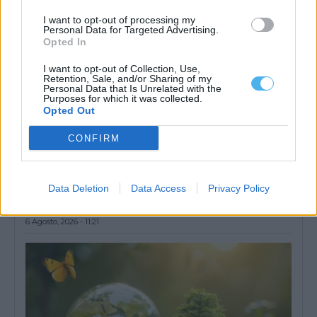
I want to opt-out of processing my
Personal Data for Targeted Advertising.
Opted In
I want to opt-out of Collection, Use,
Retention, Sale, and/or Sharing of my
Personal Data that Is Unrelated with the
Purposes for which it was collected.
Opted Out
CONFIRM
Desemprego no Alentejo diminuiu 22,5% no primeiro semestre
de 2026: conheça os dados por concelho
Data Deletion
Data Access
Privacy Policy
O número de desempregados inscritos nos centros de emprego
dos 47 concelhos do Alentejo...
6 Agosto, 2026 - 11:21