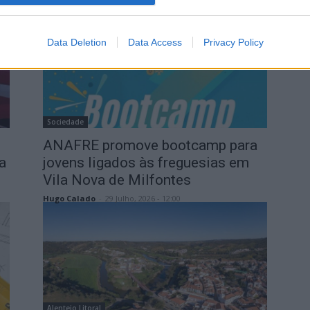
Luís Diabão
-
31 Julho, 2026 - 16:00
Data Deletion
Data Access
Privacy Policy
Sociedade
ANAFRE promove bootcamp para
a
jovens ligados às freguesias em
Vila Nova de Milfontes
Hugo Calado
-
29 Julho, 2026 - 12:00
Alentejo Litoral