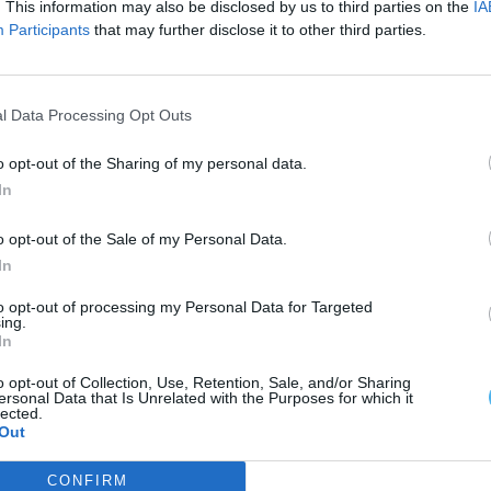
. This information may also be disclosed by us to third parties on the
IA
Participants
that may further disclose it to other third parties.
Ambiente
u
Entidades do Alentejo recebem
738,8 mil euros para projetos em
l Data Processing Opt Outs
áreas protegidas
Hugo Calado
-
6 Agosto, 2026 - 09:49
o opt-out of the Sharing of my personal data.
In
o opt-out of the Sale of my Personal Data.
In
to opt-out of processing my Personal Data for Targeted
ing.
In
Alentejo
o opt-out of Collection, Use, Retention, Sale, and/or Sharing
AMBILITAL investe mais de 9
ersonal Data that Is Unrelated with the Purposes for which it
lected.
milhões de euros em
Out
infraestruturas para tratar
biorresíduos no Alentejo
CONFIRM