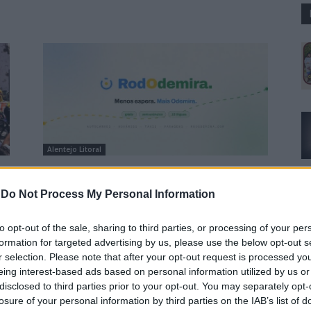
Alentejo Litoral
RodOdemira: Há uma plataforma
gratuita que centraliza informação
-
Do Not Process My Personal Information
sobre os transportes no concelho
Luís Diabão
-
6 Agosto, 2026 - 12:48
to opt-out of the sale, sharing to third parties, or processing of your per
formation for targeted advertising by us, please use the below opt-out s
r selection. Please note that after your opt-out request is processed y
eing interest-based ads based on personal information utilized by us or
disclosed to third parties prior to your opt-out. You may separately opt-
losure of your personal information by third parties on the IAB’s list of