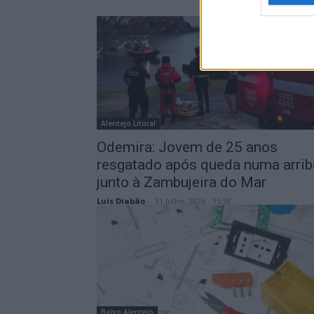
Alentejo Litoral
Odemira: Jovem de 25 anos
resgatado após queda numa arrib
junto à Zambujeira do Mar
Luís Diabão
-
31 Julho, 2026 - 15:38
Baixo Alentejo