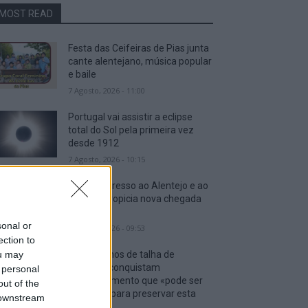
MOST READ
Festa das Ceifeiras de Pias junta
cante alentejano, música popular
e baile
7 Agosto, 2026 - 11:00
Portugal vai assistir a eclipse
total do Sol pela primeira vez
desde 1912
7 Agosto, 2026 - 10:15
Volta: Regresso ao Alentejo e ao
Algarve propicia nova chegada
ao sprint
sonal or
7 Agosto, 2026 - 09:53
ection to
ou may
Mora: Vinhos de talha de
Cabeção conquistam
 personal
reconhecimento que «pode ser
out of the
essencial para preservar esta
 downstream
tradição»