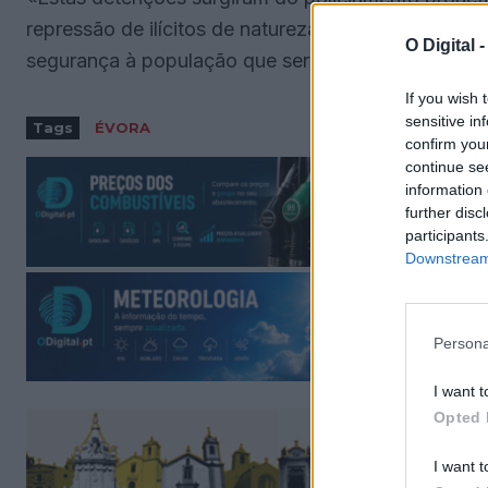
repressão de ilícitos de natureza criminal, que tem 
O Digital 
segurança à população que servimos», pode ler-s
If you wish 
sensitive in
Tags
ÉVORA
confirm you
continue se
information 
further disc
participants
Downstream 
Persona
I want t
Opted 
I want t