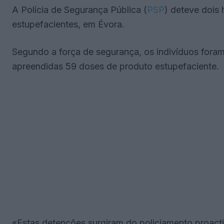
A Polícia de Segurança Pública (
PSP
) deteve dois 
estupefacientes, em Évora.
Segundo a força de segurança, os indivíduos foram 
apreendidas 59 doses de produto estupefaciente.
«Estas detenções surgiram do policiamento proact