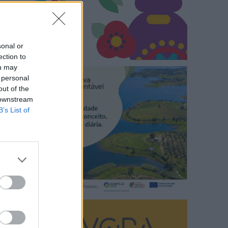
sonal or
ection to
ou may
 personal
out of the
 downstream
B’s List of