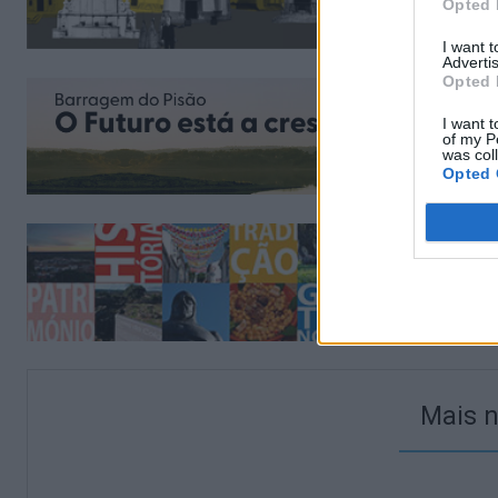
Opted 
I want 
Advertis
Opted 
I want t
of my P
was col
Opted 
Mais n