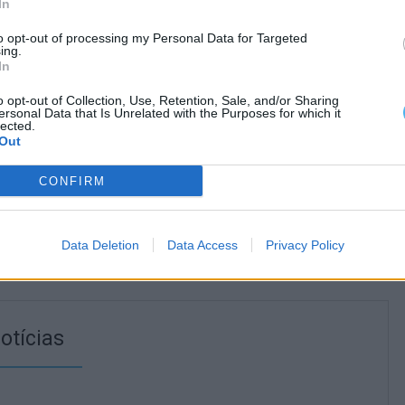
In
to opt-out of processing my Personal Data for Targeted
ing.
In
o opt-out of Collection, Use, Retention, Sale, and/or Sharing
ersonal Data that Is Unrelated with the Purposes for which it
lected.
Out
CONFIRM
Data Deletion
Data Access
Privacy Policy
otícias