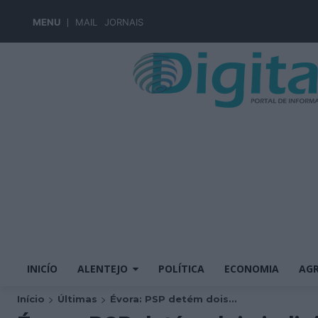
MENU
MAIL
JORNAIS
INICÍO
ALENTEJO
POLÍTICA
ECONOMIA
AGR
Início
Últimas
Évora: PSP detém dois...