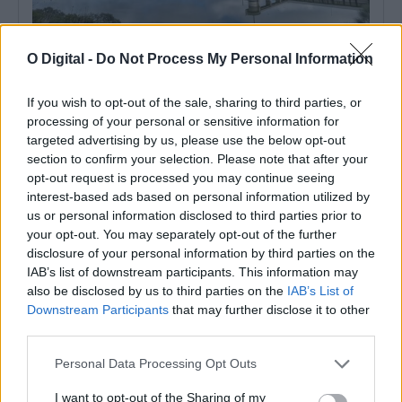
O Digital -
Do Not Process My Personal Information
EDIA quer quantificar emissões de gases com efeito de estufa
no Alqueva
If you wish to opt-out of the sale, sharing to third parties, or
A Empresa de Desenvolvimento e Infraestruturas do Alqueva
(EDIA) lançou um concurso público, com...
processing of your personal or sensitive information for
targeted advertising by us, please use the below opt-out
5 Agosto, 2026 - 09:00
section to confirm your selection. Please note that after your
opt-out request is processed you may continue seeing
interest-based ads based on personal information utilized by
us or personal information disclosed to third parties prior to
your opt-out. You may separately opt-out of the further
disclosure of your personal information by third parties on the
IAB’s list of downstream participants. This information may
also be disclosed by us to third parties on the
IAB’s List of
Downstream Participants
that may further disclose it to other
third parties.
Personal Data Processing Opt Outs
I want to opt-out of the Sharing of my