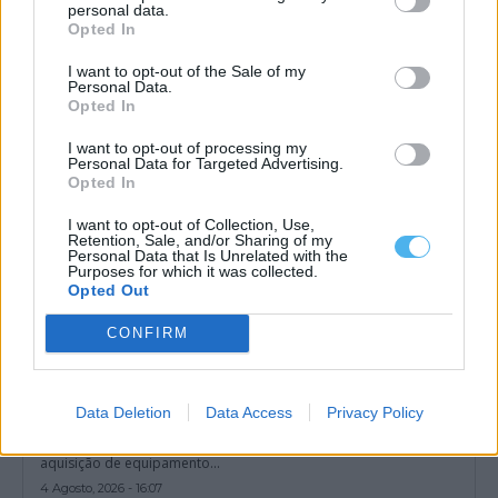
Évora reúne jovens de oito países e inaugura Jardim da Paz a 6
personal data.
de agosto
Opted In
Évora está a receber, até quinta-feira, 6 de agosto, a International
Youth Conference for...
I want to opt-out of the Sale of my
4 Agosto, 2026 - 21:00
Personal Data.
Opted In
I want to opt-out of processing my
Personal Data for Targeted Advertising.
Opted In
I want to opt-out of Collection, Use,
Retention, Sale, and/or Sharing of my
Personal Data that Is Unrelated with the
Purposes for which it was collected.
Opted Out
CONFIRM
Câmara de Évora lança concurso de 215 mil euros para equipar
Data Deletion
Data Access
Privacy Policy
Arena com novo sistema de som
A Câmara Municipal de Évora lançou um concurso público para a
aquisição de equipamento...
4 Agosto, 2026 - 16:07