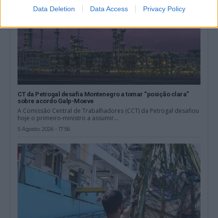
Data Deletion
Data Access
Privacy Policy
CT da Petrogal desafia Montenegro a tomar “posição clara”
sobre acordo Galp-Moeve
A Comissão Central de Trabalhadores (CCT) da Petrogal desafiou
hoje o primeiro-ministro a assumir...
5 Agosto, 2026 - 17:56