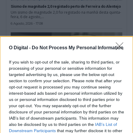
Sismo de magnitude 2,0 registado perto de Ferreira do Alentejo
Um sismo de magnitude 2,0 foi registado na manhã desta quinta-
feira, 6 de agosto,...
6 Agosto, 2026 - 17:08
O Digital -
Do Not Process My Personal Information
If you wish to opt-out of the sale, sharing to third parties, or
processing of your personal or sensitive information for
targeted advertising by us, please use the below opt-out
section to confirm your selection. Please note that after your
opt-out request is processed you may continue seeing
interest-based ads based on personal information utilized by
us or personal information disclosed to third parties prior to
your opt-out. You may separately opt-out of the further
Sines: Serviços Prisionais abrem inquérito a morte na prisão de
disclosure of your personal information by third parties on the
detido na operação SkyDrop
IAB’s list of downstream participants. This information may
Os Serviços Prisionais abriram hoje um inquérito para apurar as
also be disclosed by us to third parties on the
IAB’s List of
circunstâncias da morte, na...
Downstream Participants
that may further disclose it to other
5 Agosto, 2026 - 19:06