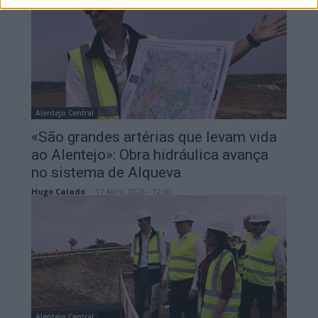
Alentejo Central
«São grandes artérias que levam vida
ao Alentejo»: Obra hidráulica avança
no sistema de Alqueva
Hugo Calado
-
17 Abril, 2026 - 12:00
Alentejo Central