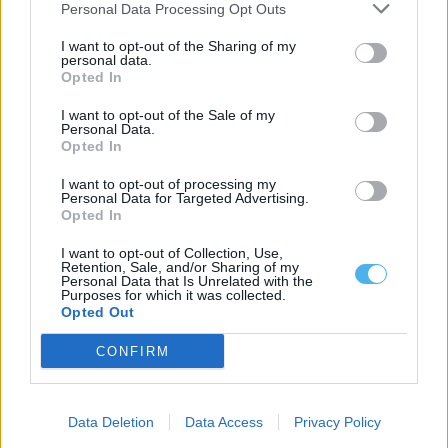
Personal Data Processing Opt Outs
Baixo Alentejo
I want to opt-out of the Sharing of my
personal data.
Câmara de Moura exige mais
Opted In
investimento associado ao Alqueva e
aponta falhas à EDIA
I want to opt-out of the Sale of my
Personal Data.
Hugo Calado
-
8 Maio, 2026 - 10:46
Opted In
I want to opt-out of processing my
Personal Data for Targeted Advertising.
Opted In
I want to opt-out of Collection, Use,
Retention, Sale, and/or Sharing of my
Personal Data that Is Unrelated with the
Purposes for which it was collected.
Opted Out
Baixo Alentejo
OlivoMoura afirma Moura como
CONFIRM
território ligado ao azeite e à
agricultura, defende Álvaro Azedo
Data Deletion
Data Access
Privacy Policy
Hugo Calado
-
8 Maio, 2026 - 00:58