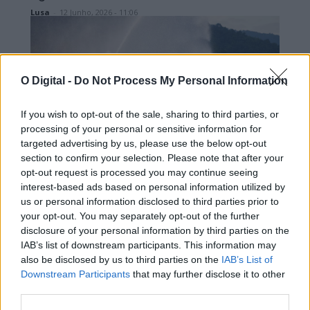
Lusa
-
12 Junho, 2026 - 11:06
O Digital -
Do Not Process My Personal Information
If you wish to opt-out of the sale, sharing to third parties, or
processing of your personal or sensitive information for
Agricultura
targeted advertising by us, please use the below opt-out
Água, regadio e financiamento em
section to confirm your selection. Please note that after your
debate nas XVII Jornadas FENAREG
opt-out request is processed you may continue seeing
interest-based ads based on personal information utilized by
em Reguengos de Monsaraz
us or personal information disclosed to third parties prior to
Hugo Calado
-
31 Maio, 2026 - 14:14
your opt-out. You may separately opt-out of the further
disclosure of your personal information by third parties on the
IAB’s list of downstream participants. This information may
also be disclosed by us to third parties on the
IAB’s List of
Downstream Participants
that may further disclose it to other
third parties.