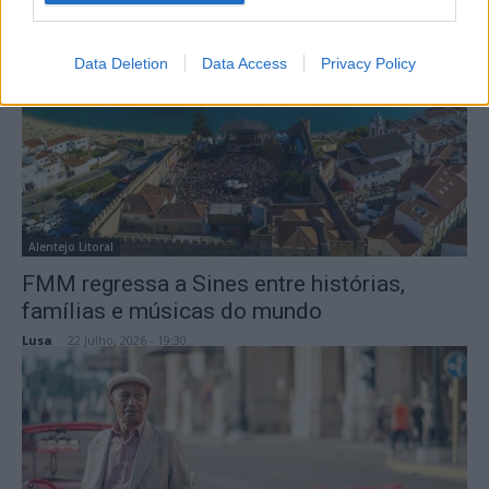
Lusa
-
28 Julho, 2026 - 09:28
Data Deletion
Data Access
Privacy Policy
Alentejo Litoral
FMM regressa a Sines entre histórias,
famílias e músicas do mundo
Lusa
-
22 Julho, 2026 - 19:30