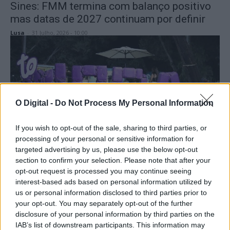
Sines: FMM termina com balanço positivo
mas datas de 2027 continuam por definir
Lusa
-
31 Julho, 2026 - 10:00
O Digital -
Do Not Process My Personal Information
If you wish to opt-out of the sale, sharing to third parties, or
Alentejo Central
processing of your personal or sensitive information for
targeted advertising by us, please use the below opt-out
To Mora Land começa amanhã em Cabeção
section to confirm your selection. Please note that after your
com três dias de música e entrada livre
opt-out request is processed you may continue seeing
Luís Diabão
-
30 Julho, 2026 - 17:30
interest-based ads based on personal information utilized by
us or personal information disclosed to third parties prior to
your opt-out. You may separately opt-out of the further
disclosure of your personal information by third parties on the
IAB’s list of downstream participants. This information may