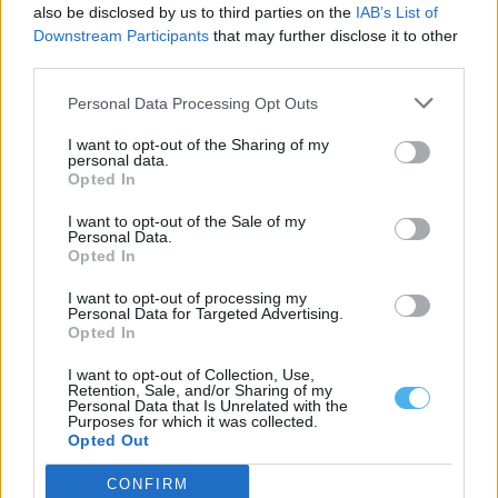
also be disclosed by us to third parties on the
IAB’s List of
Downstream Participants
that may further disclose it to other
third parties.
Personal Data Processing Opt Outs
Alto Alentejo
I want to opt-out of the Sharing of my
Marvão Rock Fest estreia-se em setembro
personal data.
com Cortada e Sunflowers
Opted In
Luís Diabão
-
29 Julho, 2026 - 20:00
I want to opt-out of the Sale of my
Personal Data.
Opted In
I want to opt-out of processing my
Personal Data for Targeted Advertising.
Opted In
I want to opt-out of Collection, Use,
Retention, Sale, and/or Sharing of my
Personal Data that Is Unrelated with the
Purposes for which it was collected.
Segurança e Justiça
Opted Out
Sines: Trinta pessoas detidas em operação
CONFIRM
no Festival Músicas do Mundo