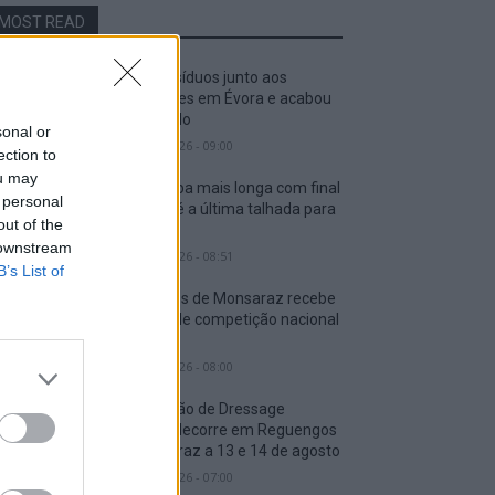
MOST READ
Deixou resíduos junto aos
contentores em Évora e acabou
identificado
sonal or
8 Agosto, 2026 - 09:00
ection to
ou may
Volta: Etapa mais longa com final
 personal
em Elvas é a última talhada para
out of the
sprinters
 downstream
8 Agosto, 2026 - 08:51
B’s List of
Reguengos de Monsaraz recebe
dois dias de competição nacional
de saltos
8 Agosto, 2026 - 08:00
Competição de Dressage
Regional decorre em Reguengos
de Monsaraz a 13 e 14 de agosto
8 Agosto, 2026 - 07:00