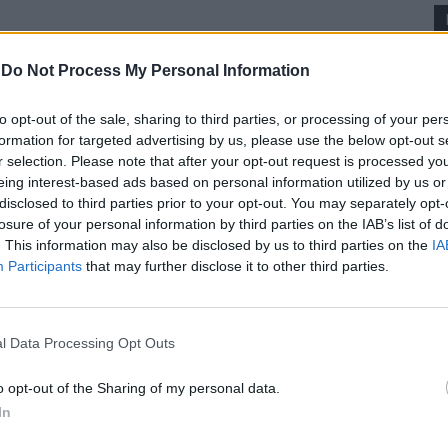
-
Do Not Process My Personal Information
to opt-out of the sale, sharing to third parties, or processing of your per
formation for targeted advertising by us, please use the below opt-out s
r selection. Please note that after your opt-out request is processed y
eing interest-based ads based on personal information utilized by us or
disclosed to third parties prior to your opt-out. You may separately opt-
Alentejo Central
losure of your personal information by third parties on the IAB’s list of
. This information may also be disclosed by us to third parties on the
IA
AgdA investe 1,7 milhões de euros
Participants
that may further disclose it to other third parties.
em unidades fotovoltaicas para
autoconsumo no Alentejo
Hugo Calado
-
8 Junho, 2026 - 14:00
l Data Processing Opt Outs
o opt-out of the Sharing of my personal data.
In