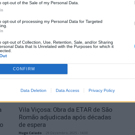
o opt-out of the Sale of my Personal Data.
In
Alentejo Central
Vila Viçosa: Obras da ETAR de São
to opt-out of processing my Personal Data for Targeted
ing.
Romão arrancaram esta sexta-
In
feira
o opt-out of Collection, Use, Retention, Sale, and/or Sharing
Luís Diabão
-
13 Março, 2026 - 18:26
ersonal Data that Is Unrelated with the Purposes for which it
lected.
Out
CONFIRM
Data Deletion
Data Access
Privacy Policy
Últimas
a
Vila Viçosa: Obra da ETAR de São
Romão adjudicada após décadas
to
de espera
Hugo Calado
-
29 Dezembro, 2025 - 14:00