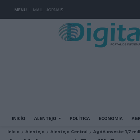
MENU
MAIL
JORNAIS
INICÍO
ALENTEJO
POLÍTICA
ECONOMIA
AGR
Início
Alentejo
Alentejo Central
AgdA investe 1,7 mil