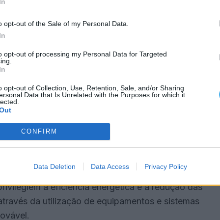
In
anos
o opt-out of the Sale of my Personal Data.
In
nutenção das unidades fotovoltaicas durante 24
lmente incluído o fornecimento, instalação e
to opt-out of processing my Personal Data for Targeted
ing.
os pelo mesmo período.
In
o opt-out of Collection, Use, Retention, Sale, and/or Sharing
aladas em terrenos da AgdA e deverão ser
ersonal Data that Is Unrelated with the Purposes for which it
lected.
egralmente destinada ao autoconsumo das
Out
a da rede elétrica e os custos energéticos
CONFIRM
imento de água e saneamento.
a energética
Data Deletion
Data Access
Privacy Policy
ivilegiem a eficiência energética e a redução das
través da utilização de equipamentos e sistemas
ovável.