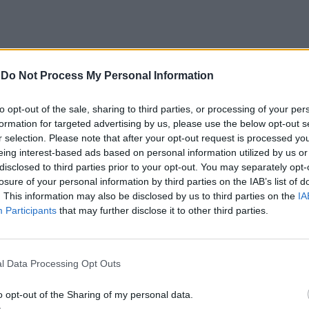
-
Do Not Process My Personal Information
to opt-out of the sale, sharing to third parties, or processing of your per
formation for targeted advertising by us, please use the below opt-out s
na ETA de Alvito, ETA do Roxo, EEAA do Cerro Ruivo,
r selection. Please note that after your opt-out request is processed y
lha, EEAA da Ameira 1 e Ameira 2, bem como nas
eing interest-based ads based on personal information utilized by us or
disclosed to third parties prior to your opt-out. You may separately opt-
 Nova de Milfontes, Beja, Grândola,
Vidigueira
e
losure of your personal information by third parties on the IAB’s list of
. This information may also be disclosed by us to third parties on the
IA
Participants
that may further disclose it to other third parties.
gital.pt, a empreitada inclui a elaboração dos
uras, a instalação dos equipamentos fotovoltaicos,
l Data Processing Opt Outs
ão e controlo, bem como a obtenção das
o opt-out of the Sharing of my personal data.