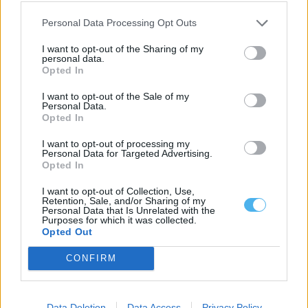
jornada marcada...
6 Agosto, 2026 - 14:51
Personal Data Processing Opt Outs
I want to opt-out of the Sharing of my
personal data.
Opted In
I want to opt-out of the Sale of my
Personal Data.
Opted In
I want to opt-out of processing my
Personal Data for Targeted Advertising.
Opted In
I want to opt-out of Collection, Use,
Retention, Sale, and/or Sharing of my
Personal Data that Is Unrelated with the
Purposes for which it was collected.
Instituto Cultural de Évora promove fichas pedagógicas
gratuitas sobre património e natureza
Opted Out
O Instituto Cultural de Évora (ICÉ) e o Repositório Pedagógico
promovem o Ciclo de...
CONFIRM
6 Agosto, 2026 - 12:15
Data Deletion
Data Access
Privacy Policy