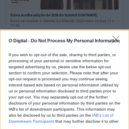
Évora acolhe edição de 2026 do Summit GO4TRAVEL
Évora vai receber o Summit GO4TRAVEL 2026 entre os dias 13 e
15 de...
6 Agosto, 2026 - 15:28
O Digital -
Do Not Process My Personal Information
If you wish to opt-out of the sale, sharing to third parties, or
processing of your personal or sensitive information for
targeted advertising by us, please use the below opt-out
section to confirm your selection. Please note that after your
opt-out request is processed you may continue seeing
interest-based ads based on personal information utilized by
us or personal information disclosed to third parties prior to
your opt-out. You may separately opt-out of the further
disclosure of your personal information by third parties on the
IAB’s list of downstream participants. This information may
also be disclosed by us to third parties on the
IAB’s List of
Liga 3 arranca este fim de semana com Lusitano de Évora em
cena: Conheça o calendário
Downstream Participants
that may further disclose it to other
A Liga 3 Placard arranca este fim de semana, com a primeira
third parties.