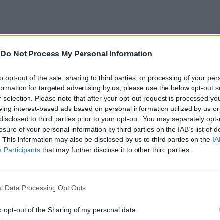
-
Do Not Process My Personal Information
to opt-out of the sale, sharing to third parties, or processing of your per
formation for targeted advertising by us, please use the below opt-out s
ibuídos de forma aleatória, são estes que tens
r selection. Please note that after your opt-out request is processed y
ine é importante saber que cada participante pode
eing interest-based ads based on personal information utilized by us or
disclosed to third parties prior to your opt-out. You may separately opt-
uanto mais tiveres, maiores são as hipóteses de
losure of your personal information by third parties on the IAB’s list of
. This information may also be disclosed by us to third parties on the
IA
Participants
that may further disclose it to other third parties.
esultados vão aparecendo automaticamente na
to ao vivo. Os cartões podem variar no formato e
l Data Processing Opt Outs
ersão escolhida e da sala onde se está a jogar.
o opt-out of the Sharing of my personal data.