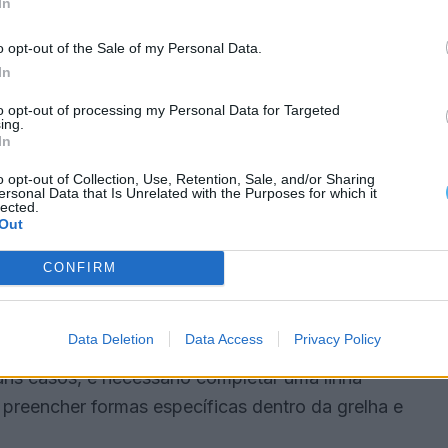
In
ir de Geradores de Números Aleatórios, mas nas
o opt-out of the Sale of my Personal Data.
or profissional. Cada número sorteado vai aparecer
In
 automática.
to opt-out of processing my Personal Data for Targeted
ing.
In
juda no acompanhamento contínuo. Em muitas
o opt-out of Collection, Use, Retention, Sale, and/or Sharing
 últimos valores sorteados, facilitando a
ersonal Data that Is Unrelated with the Purposes for which it
lected.
real, sem qualquer intervenção manual, o que
Out
a.
CONFIRM
Data Deletion
Data Access
Privacy Policy
e determina o vencedor. Esse objetivo pode variar
uns casos, é necessário completar uma linha
r preencher formas específicas dentro da grelha e