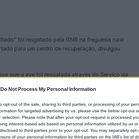
itado” foi resgatado pela GNR na freguesia rural
ortado para um centro de recuperação, divulgou
se que a ave foi resgatada através do Serviço da
ora, na quinta-feira.
-
Do Not Process My Personal Information
to opt-out of the sale, sharing to third parties, or processing of your per
formation for targeted advertising by us, please use the below opt-out s
r selection. Please note that after your opt-out request is processed y
eing interest-based ads based on personal information utilized by us or
disclosed to third parties prior to your opt-out. You may separately opt-
losure of your personal information by third parties on the IAB’s list of