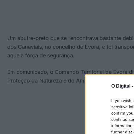
Um abutre-preto que se “encontrava bastante debil
dos Canaviais, no concelho de Évora, e foi transp
aquela força de segurança.
Em comunicado, o Comando Territorial de Évora dis
Proteção da Natureza e do Ambiente (SEPNA) de Év
O Digital 
If you wish 
sensitive in
confirm you
continue se
information 
further disc