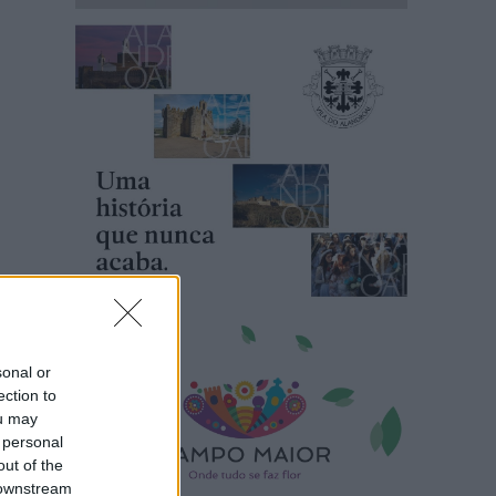
sonal or
ection to
ou may
 personal
out of the
 downstream