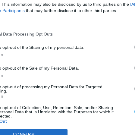
. This information may also be disclosed by us to third parties on the
IA
Participants
that may further disclose it to other third parties.
l Data Processing Opt Outs
mento e Recuperação de Animais Silvestres
o opt-out of the Sharing of my personal data.
), em Évora, para avaliação do seu estado de
In
 natural.
o opt-out of the Sale of my Personal Data.
In
to opt-out of processing my Personal Data for Targeted
ing.
In
o opt-out of Collection, Use, Retention, Sale, and/or Sharing
ersonal Data that Is Unrelated with the Purposes for which it
lected.
Out
CONFIRM