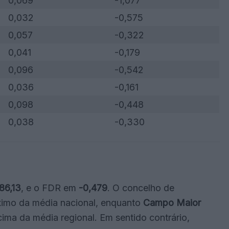
0,069
-1,077
0,032
-0,575
0,057
-0,322
0,041
-0,179
0,096
-0,542
0,036
-0,161
0,098
-0,448
0,038
-0,330
86,13
, e o FDR em
-0,479
. O concelho de
ximo da média nacional, enquanto
Campo Maior
ima da média regional. Em sentido contrário,