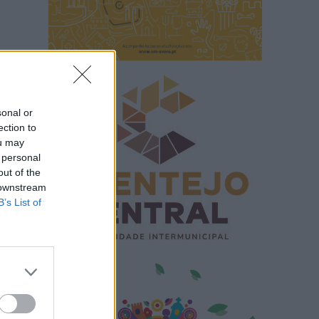
sonal or
ection to
ou may
 personal
out of the
 downstream
B’s List of