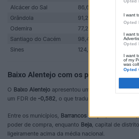
Opted 
Alcácer do Sal
86,60
I want t
Grândola
91,20
Opted 
Odemira
77,26
I want 
Santiago do Cacém
98,48
Advertis
Opted 
Sines
124,22
I want t
of my P
was col
Opted 
Baixo Alentejo com os piores indicado
O
Baixo Alentejo
apresentou um IpC de
86,45
, o v
um FDR de
-0,582
, o que traduz menor dinamism
Entre os municípios,
Barrancos
(
69,02
) e
Mértola
(
poder de compra, enquanto
Beja
, capital de distr
ligeiramente acima da média nacional.