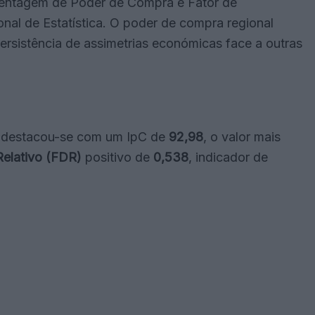
rcentagem de Poder de Compra e Fator de
nal de Estatística. O poder de compra regional
 persistência de assimetrias económicas face a outras
destacou-se com um IpC de
92,98
, o valor mais
elativo (FDR)
positivo de
0,538
, indicador de