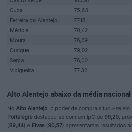
Castro Verde
105,97
Cuba
75,63
Ferreira do Alentejo
77,18
Mértola
70,42
Moura
76,69
Ourique
79,02
Serpa
76,00
Vidigueira
77,32
Alto Alentejo abaixo da média nacional
No
Alto Alentejo
, o poder de compra situou-se em
Portalegre
destacou-se com um IpC de
99,20
, pró
(
89,44
) e
Elvas
(
90,57
) apresentaram resultados ac