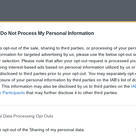
-
Do Not Process My Personal Information
ano com um poder de compra superior à média
uária e industrial. Seguiram-se
Santiago do Cacém
to opt-out of the sale, sharing to third parties, or processing of your per
regional.
formation for targeted advertising by us, please use the below opt-out s
r selection. Please note that after your opt-out request is processed y
eing interest-based ads based on personal information utilized by us or
disclosed to third parties prior to your opt-out. You may separately opt-
losure of your personal information by third parties on the IAB’s list of
Percentagem de Poder
Fator Dinamismo
. This information may also be disclosed by us to third parties on the
IA
de Compra (PPC)
Relativo (FDR)
Participants
that may further disclose it to other third parties.
100,000
-0,056
95,890
-0,066
l Data Processing Opt Outs
4,023
-0,276
o opt-out of the Sharing of my personal data.
0,886
0,538