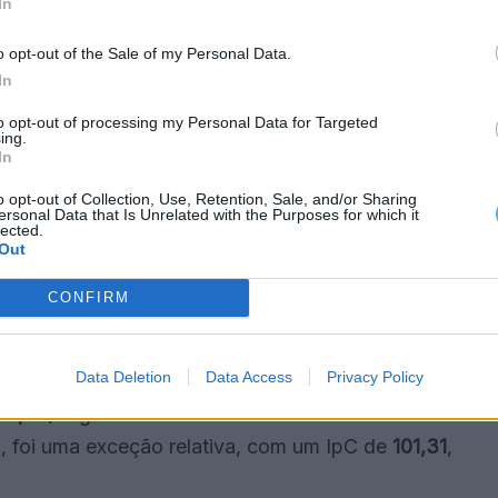
In
0,090
1,276
o opt-out of the Sale of my Personal Data.
0,121
3,653
In
0,241
0,257
to opt-out of processing my Personal Data for Targeted
0,261
-0,588
ing.
In
0,172
-0,217
o opt-out of Collection, Use, Retention, Sale, and/or Sharing
ersonal Data that Is Unrelated with the Purposes for which it
lected.
Out
res
CONFIRM
alor mais baixo entre as sub-regiões alentejanas, e
o económico.
Data Deletion
Data Access
Privacy Policy
70,42
) registaram os valores mais reduzidos de
ito, foi uma exceção relativa, com um IpC de
101,31
,