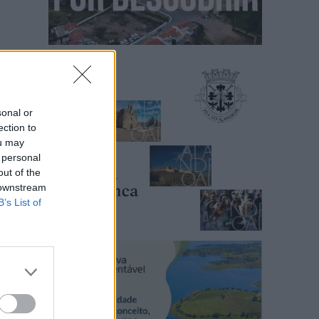
sonal or
ection to
ou may
 personal
out of the
 downstream
B’s List of