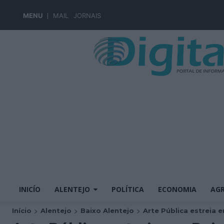
MENU
MAIL
JORNAIS
INICÍO
ALENTEJO
POLÍTICA
ECONOMIA
AGR
Início
Alentejo
Baixo Alentejo
Arte Pública estreia e