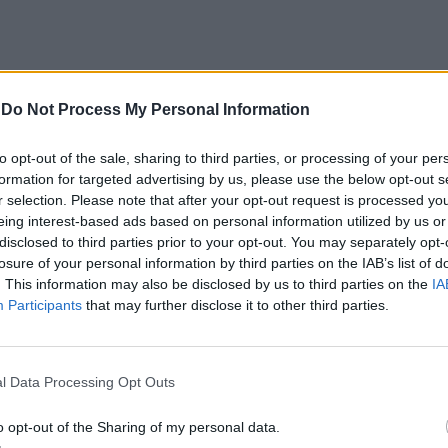
peça, Gisela Cañamero, daquela companhia
-
Do Not Process My Personal Information
por dois atores.
to opt-out of the sale, sharing to third parties, or processing of your per
sde a altura em que é tudo cor-de-rosa” até ao
formation for targeted advertising by us, please use the below opt-out s
outro”, quando “qualquer coisa mínima passa a ser
r selection. Please note that after your opt-out request is processed y
eing interest-based ads based on personal information utilized by us or
te”.
disclosed to third parties prior to your opt-out. You may separately opt-
losure of your personal information by third parties on the IAB’s list of
Tive muitos testemunhos diretos, falei com pessoas
. This information may also be disclosed by us to third parties on the
IA
Participants
that may further disclose it to other third parties.
nhei as notícias” que passaram na televisão”,
l Data Processing Opt Outs
 que tudo aquilo que está plasmado em cena já
o opt-out of the Sharing of my personal data.