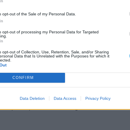
In
 da peça é não só “alertar as pessoas de que há
o opt-out of the Sale of my Personal Data.
r”, mas que deviam ser tidos em conta, como também
In
to opt-out of processing my Personal Data for Targeted
ing.
In
 pais que querem atingir o outro através dos
lificou.
o opt-out of Collection, Use, Retention, Sale, and/or Sharing
ersonal Data that Is Unrelated with the Purposes for which it
lected.
Out
gadora percentagem de vítimas, que vivem numa
 que deveria ser o espaço mais seguro e
CONFIRM
casa”, referiu.
Data Deletion
Data Access
Privacy Policy
ita o mundo” vem mostrar também que existe “um
bertação daquela visão mais frágil das vítimas” de