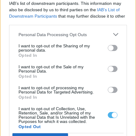
IAB’s list of downstream participants. This information may
also be disclosed by us to third parties on the
IAB’s List of
Downstream Participants
that may further disclose it to other
third parties.
Alentejo
Personal Data Processing Opt Outs
Poeiras africanas voltam a Portugal e há
I want to opt-out of the Sharing of my
alertas para a saúde
personal data.
Opted In
Hugo Calado
-
6 Abril, 2026 - 17:59
I want to opt-out of the Sale of my
Personal Data.
Opted In
I want to opt-out of processing my
Personal Data for Targeted Advertising.
Opted In
I want to opt-out of Collection, Use,
Retention, Sale, and/or Sharing of my
Personal Data that Is Unrelated with the
Alentejo
Purposes for which it was collected.
Opted Out
Nuvem de poeira do Saara deverá atingir
Portugal nos próximos dias e pode