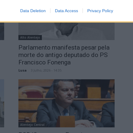
Data Deletion
Data Access
Privacy Policy
Alto Alentejo
Parlamento manifesta pesar pela
morte do antigo deputado do PS
Francisco Fonenga
Lusa
-
3 Julho, 2026 - 14:35
Alentejo Central