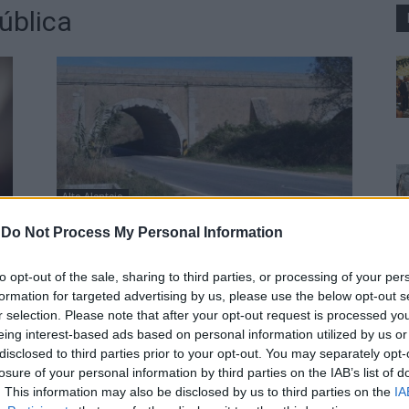
ública
Alto Alentejo
a
Parlamento recomenda ao
-
Do Not Process My Personal Information
Governo avanço da variante à
EN246 em Santa Eulália (Elvas)
to opt-out of the sale, sharing to third parties, or processing of your per
formation for targeted advertising by us, please use the below opt-out s
Luís Diabão
-
30 Julho, 2026 - 15:30
r selection. Please note that after your opt-out request is processed y
eing interest-based ads based on personal information utilized by us or
disclosed to third parties prior to your opt-out. You may separately opt-
losure of your personal information by third parties on the IAB’s list of
. This information may also be disclosed by us to third parties on the
IA