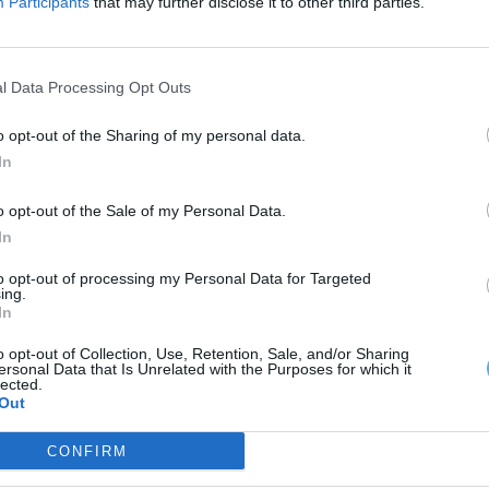
Participants
that may further disclose it to other third parties.
Agricultura
Parlamento recomenda preço
l Data Processing Opt Outs
mínimo para a lã e criação de
lavadouro nacional
o opt-out of the Sharing of my personal data.
Luís Diabão
-
21 Julho, 2026 - 21:00
In
o opt-out of the Sale of my Personal Data.
In
to opt-out of processing my Personal Data for Targeted
ing.
In
Alentejo Central
o opt-out of Collection, Use, Retention, Sale, and/or Sharing
Parlamento recomenda plano
ersonal Data that Is Unrelated with the Purposes for which it
lected.
urgente para conservar a Anta
Out
Grande do Zambujeiro, em Évora
CONFIRM
Luís Diabão
-
21 Julho, 2026 - 10:34