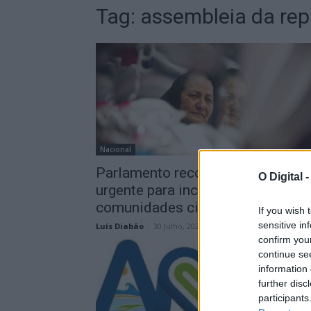
Tag:
assembleia da rep
Nacional
Parlamento recomenda estratégi
O Digital 
urgente para inclusão das
comunidades ciganas
If you wish 
sensitive in
Luís Diabão
-
30 Julho, 2026 - 16:30
confirm you
continue se
information 
further disc
participants