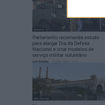
Nacional
Parlamento recomenda estudo
para alargar Dia da Defesa
Nacional e criar modelos de
serviço militar voluntário
Luís Diabão
-
13 Julho, 2026 - 15:14
Alto Alentejo