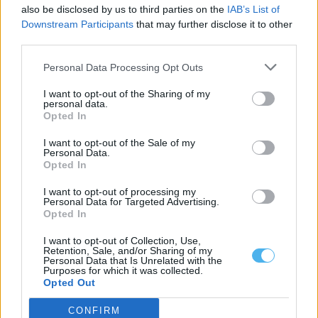
also be disclosed by us to third parties on the
IAB’s List of
Downstream Participants
that may further disclose it to other
third parties.
Estudo ambiental considera viável prolongamento de 400
Personal Data Processing Opt Outs
metros do Molhe Leste do Porto de Sines
O Estudo de Impacte Ambiental (EIA) do prolongamento noroeste
I want to opt-out of the Sharing of my
do Molhe Leste do Porto...
personal data.
Opted In
7 Agosto, 2026 - 15:30
I want to opt-out of the Sale of my
Personal Data.
Opted In
I want to opt-out of processing my
Personal Data for Targeted Advertising.
Opted In
I want to opt-out of Collection, Use,
Retention, Sale, and/or Sharing of my
Personal Data that Is Unrelated with the
Purposes for which it was collected.
Opted Out
CONFIRM