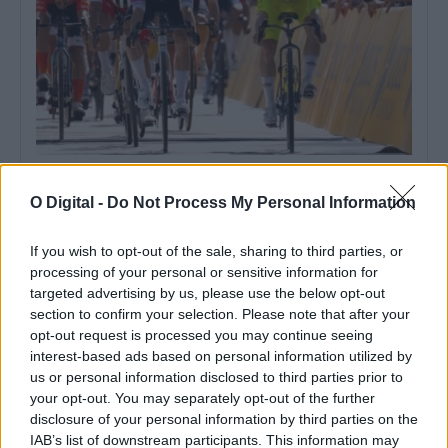
Volta: Santiago Mesa vence segunda etapa e Rui Oliveira
segura camisola amarela
O Digital -
Do Not Process My Personal Information
O colombiano Santiago Mesa (Anicolor/Capicarn) venceu hoje a
segunda etapa da 87.ª Volta a...
7 Agosto, 2026 - 17:55
If you wish to opt-out of the sale, sharing to third parties, or
processing of your personal or sensitive information for
targeted advertising by us, please use the below opt-out
section to confirm your selection. Please note that after your
opt-out request is processed you may continue seeing
interest-based ads based on personal information utilized by
us or personal information disclosed to third parties prior to
your opt-out. You may separately opt-out of the further
disclosure of your personal information by third parties on the
IAB’s list of downstream participants. This information may