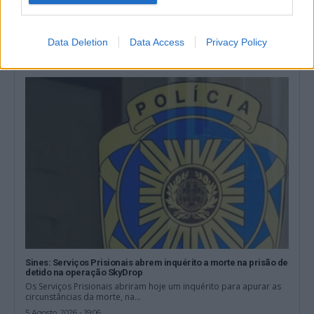
Porto de Sines com melhor mês em contentores e espera
crescimento total de mercadorias
O Terminal XXI do Porto de Sines, no distrito de Setúbal, atingiu
em julho...
Data Deletion
Data Access
Privacy Policy
7 Agosto, 2026 - 13:30
Sines: Serviços Prisionais abrem inquérito a morte na prisão de
detido na operação SkyDrop
Os Serviços Prisionais abriram hoje um inquérito para apurar as
circunstâncias da morte, na...
5 Agosto, 2026 - 19:06