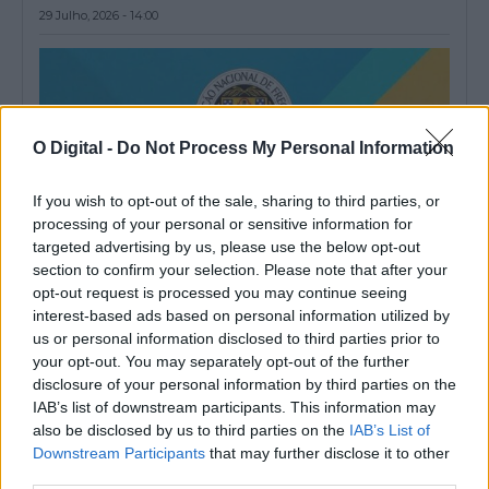
29 Julho, 2026 - 14:00
O Digital -
Do Not Process My Personal Information
If you wish to opt-out of the sale, sharing to third parties, or
processing of your personal or sensitive information for
targeted advertising by us, please use the below opt-out
section to confirm your selection. Please note that after your
opt-out request is processed you may continue seeing
interest-based ads based on personal information utilized by
ANAFRE promove bootcamp para jovens ligados às freguesias
us or personal information disclosed to third parties prior to
em Vila Nova de Milfontes
your opt-out. You may separately opt-out of the further
A Associação Nacional de Freguesias (ANAFRE) vai promover,
disclosure of your personal information by third parties on the
entre 11 e 13 de setembro,...
IAB’s list of downstream participants. This information may
29 Julho, 2026 - 12:00
also be disclosed by us to third parties on the
IAB’s List of
Downstream Participants
that may further disclose it to other
third parties.