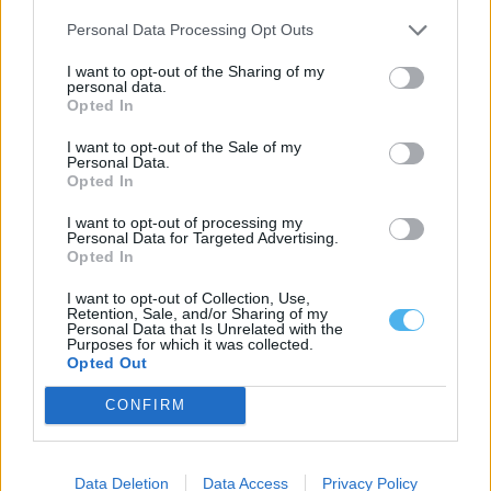
Personal Data Processing Opt Outs
I want to opt-out of the Sharing of my
personal data.
Opted In
I want to opt-out of the Sale of my
Personal Data.
Opted In
I want to opt-out of processing my
Personal Data for Targeted Advertising.
Fundação Eugénio de Almeida procura jovens para projetos de
Opted In
voluntariado na Alemanha
A Fundação Eugénio de Almeida está a receber candidaturas de
I want to opt-out of Collection, Use,
jovens interessados em participar...
Retention, Sale, and/or Sharing of my
20 Julho, 2026 - 09:54
Personal Data that Is Unrelated with the
Purposes for which it was collected.
Opted Out
CONFIRM
Data Deletion
Data Access
Privacy Policy