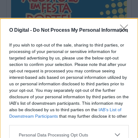
O Digital -
Do Not Process My Personal Information
If you wish to opt-out of the sale, sharing to third parties, or
processing of your personal or sensitive information for
targeted advertising by us, please use the below opt-out
section to confirm your selection. Please note that after your
opt-out request is processed you may continue seeing
Portel inicia hoje «Agosto em Festa» com Festival Internacional
de Folclore
interest-based ads based on personal information utilized by
O XXVIII Festival Internacional de Folclore decorre entre esta
us or personal information disclosed to third parties prior to
sexta-feira, 7 de agosto, e...
your opt-out. You may separately opt-out of the further
7 Agosto, 2026 - 16:15
disclosure of your personal information by third parties on the
IAB’s list of downstream participants. This information may
also be disclosed by us to third parties on the
IAB’s List of
Downstream Participants
that may further disclose it to other
third parties.
Personal Data Processing Opt Outs