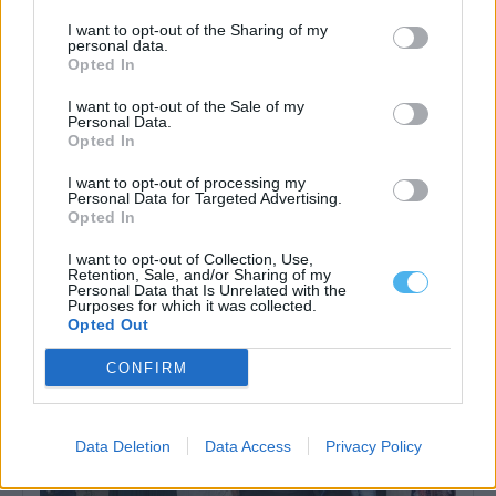
I want to opt-out of the Sharing of my
personal data.
Opted In
I want to opt-out of the Sale of my
Personal Data.
Opted In
As árvores do Montado são as protagonistas desta exposição
em Portel
I want to opt-out of processing my
Personal Data for Targeted Advertising.
A exposição de pintura «Num Tempo de Regresso», da autoria
Opted In
de Manuel Casa Branca,...
7 Agosto, 2026 - 15:00
I want to opt-out of Collection, Use,
Retention, Sale, and/or Sharing of my
Personal Data that Is Unrelated with the
Purposes for which it was collected.
Opted Out
CONFIRM
Data Deletion
Data Access
Privacy Policy