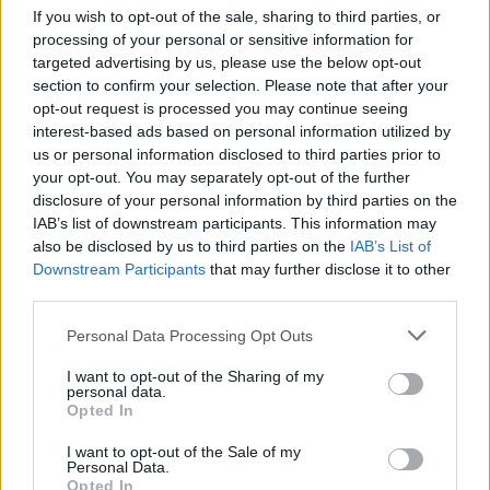
If you wish to opt-out of the sale, sharing to third parties, or
processing of your personal or sensitive information for
targeted advertising by us, please use the below opt-out
section to confirm your selection. Please note that after your
opt-out request is processed you may continue seeing
interest-based ads based on personal information utilized by
us or personal information disclosed to third parties prior to
your opt-out. You may separately opt-out of the further
disclosure of your personal information by third parties on the
IAB’s list of downstream participants. This information may
also be disclosed by us to third parties on the
IAB’s List of
Downstream Participants
that may further disclose it to other
Entidades do Alentejo recebem 738,8 mil euros para projetos
third parties.
em áreas protegidas
Quatro entidades com ligação ao Alentejo vão receber um total
de 738,8 mil euros...
Personal Data Processing Opt Outs
6 Agosto, 2026 - 09:49
I want to opt-out of the Sharing of my
personal data.
Opted In
I want to opt-out of the Sale of my
Personal Data.
Opted In