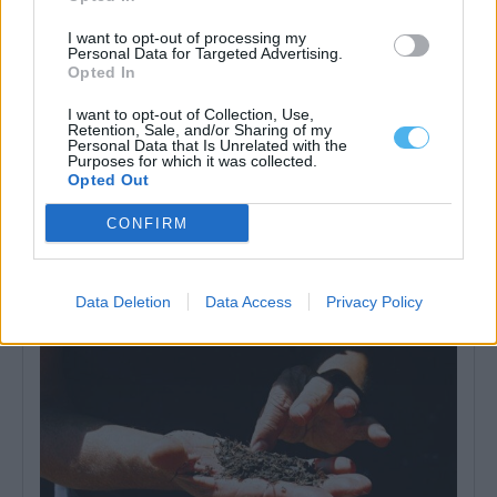
I want to opt-out of processing my
Personal Data for Targeted Advertising.
Opted In
I want to opt-out of Collection, Use,
Retention, Sale, and/or Sharing of my
Personal Data that Is Unrelated with the
Purposes for which it was collected.
Opted Out
EDIA lança estudo de 270 mil euros para avaliar ligação entre
Monte da Rocha e Santa Clara
CONFIRM
A Empresa de Desenvolvimento e Infraestruturas do Alqueva
(EDIA) lançou um concurso público, com...
31 Julho, 2026 - 18:02
Data Deletion
Data Access
Privacy Policy