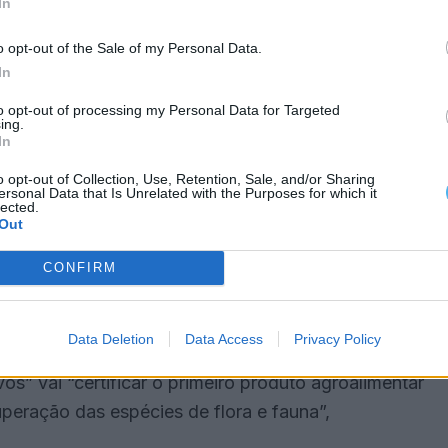
In
o opt-out of the Sale of my Personal Data.
022 e que se prolonga até 2025, está a ser
In
, situadas nos concelhos de Vidigueira (Beja) e
to opt-out of processing my Personal Data for Targeted
ing.
In
o opt-out of Collection, Use, Retention, Sale, and/or Sharing
 biodiversidade existente em cada um dos parceiros
ersonal Data that Is Unrelated with the Purposes for which it
lected.
oção da biodiversidade, com a colocação de
Out
, salientou.
CONFIRM
ejana, está prevista uma avaliação da recuperação
nstração.
Data Deletion
Data Access
Privacy Policy
os” vai “certificar o primeiro produto agroalimentar
uperação das espécies de flora e fauna”,