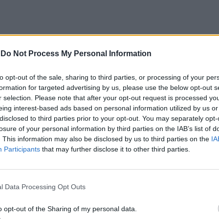
-
Do Not Process My Personal Information
ureza e Biodiversidade, o projeto integra, além
to opt-out of the sale, sharing to third parties, or processing of your per
formation for targeted advertising by us, please use the below opt-out s
lar relevância na cultura da oliveira,
r selection. Please note that after your opt-out request is processed y
eing interest-based ads based on personal information utilized by us or
disclosed to third parties prior to your opt-out. You may separately opt-
losure of your personal information by third parties on the IAB’s list of
 um novo modelo de olivicultura que recupera a
. This information may also be disclosed by us to third parties on the
IA
lo pagamento por serviços ambientais, através de
Participants
that may further disclose it to other third parties.
 sustentáveis, e medidas agroambientais da nova
l Data Processing Opt Outs
 agrícola permite também economizar consumos na
o opt-out of the Sharing of my personal data.
ão média de 22% no custo de fertilizantes e