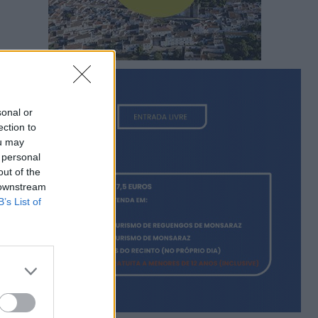
sonal or
ection to
ou may
 personal
out of the
 downstream
B’s List of