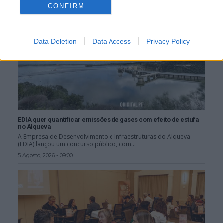
CONFIRM
Data Deletion
Data Access
Privacy Policy
EDIA quer quantificar emissões de gases com efeito de estufa
no Alqueva
A Empresa de Desenvolvimento e Infraestruturas do Alqueva
(EDIA) lançou um concurso público, com...
5 Agosto, 2026 - 09:00