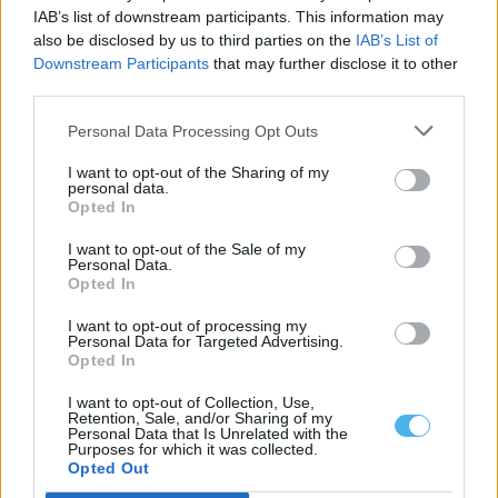
dos 47 concelhos do Alentejo...
IAB’s list of downstream participants. This information may
6 Agosto, 2026 - 11:21
also be disclosed by us to third parties on the
IAB’s List of
Downstream Participants
that may further disclose it to other
third parties.
Personal Data Processing Opt Outs
I want to opt-out of the Sharing of my
personal data.
Opted In
I want to opt-out of the Sale of my
Personal Data.
Opted In
I want to opt-out of processing my
Personal Data for Targeted Advertising.
Alcácer do Sal lança concurso de 4,7 milhões para ampliar
Opted In
área empresarial
A Câmara Municipal de Alcácer do Sal lançou o concurso público
I want to opt-out of Collection, Use,
para a ampliação...
Retention, Sale, and/or Sharing of my
Personal Data that Is Unrelated with the
5 Agosto, 2026 - 11:51
Purposes for which it was collected.
Opted Out