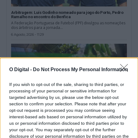
Arbitragem: Luís Godinho nomeado para jogo do Porto, Pedro
Ramalho no encontro do Benfica
A Federação Portuguesa de Futebol (FPF) divulgou as nomeações
dos árbitros para a jornada...
6 Agosto, 2026 - 11:29
O Digital -
Do Not Process My Personal Information
If you wish to opt-out of the sale, sharing to third parties, or
processing of your personal or sensitive information for
targeted advertising by us, please use the below opt-out
section to confirm your selection. Please note that after your
opt-out request is processed you may continue seeing
interest-based ads based on personal information utilized by
us or personal information disclosed to third parties prior to
Desemprego no Alentejo diminuiu 22,5% no primeiro semestre
de 2026: conheça os dados por concelho
your opt-out. You may separately opt-out of the further
O número de desempregados inscritos nos centros de emprego
disclosure of your personal information by third parties on the