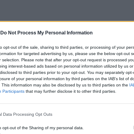
dade ao trabalho iniciado” com a peça “Teatro às
-
Do Not Process My Personal Information
to opt-out of the sale, sharing to third parties, or processing of your per
formation for targeted advertising by us, please use the below opt-out s
lico o universo criativo de António Torrado,
r selection. Please note that after your opt-out request is processed y
ancos que percorre praças, largos e jardins levando
eing interest-based ads based on personal information utilized by us or
disclosed to third parties prior to your opt-out. You may separately opt-
s”, resumiu.
losure of your personal information by third parties on the IAB’s list of
. This information may also be disclosed by us to third parties on the
IA
ge Baião, “O Mercador de Coisa Nenhuma” parte da
Participants
that may further disclose it to other third parties.
apetes que procura encontrar o negócio que
l Data Processing Opt Outs
e ponto de partida para revisitar outros contos e
o opt-out of the Sharing of my personal data.