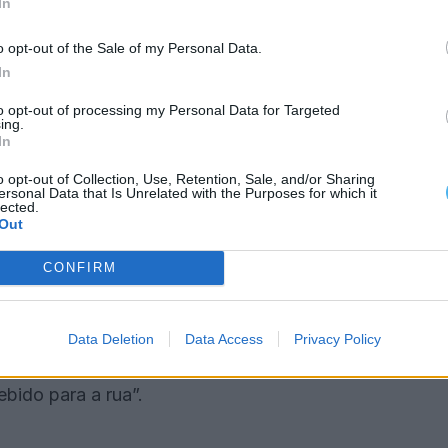
música, humor e imaginação, celebrando o encontro
In
o opt-out of the Sale of my Personal Data.
In
ia a atmosfera festiva dos antigos mercadores e
to opt-out of processing my Personal Data for Targeted
 Vimioso “num lugar de partilha, fantasia e
ing.
In
o opt-out of Collection, Use, Retention, Sale, and/or Sharing
ersonal Data that Is Unrelated with the Purposes for which it
anifa, Ivo Luz, Luís Bonito e Maria Marrafa.
lected.
Out
tine, música e ambiente sonoro têm ‘assinatura’ de
CONFIRM
lina Lecoq.
e o seu “trabalho de valorização da dramaturgia
Data Deletion
Data Access
Privacy Policy
 de António Torrado, aproximando-a de públicos
bido para a rua”.