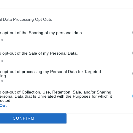
través desta iniciativa, desenvolver “competências
alorizadas no mercado de trabalho”.
l Data Processing Opt Outs
o opt-out of the Sharing of my personal data.
In
o opt-out of the Sale of my Personal Data.
In
to opt-out of processing my Personal Data for Targeted
ing.
In
o opt-out of Collection, Use, Retention, Sale, and/or Sharing
ersonal Data that Is Unrelated with the Purposes for which it
lected.
Out
CONFIRM