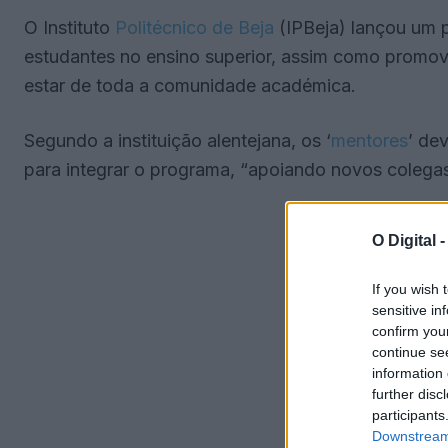
O Instituto
Politécnico de Beja
(IPBeja) lançou um 
estudantes no ensino superior, assim como promov
estar de toda a comunidade académica.
Segundo a instituição alentejana, os ‘
mentores
’ de
para integrar o programa, “apoiando novos colega
O Digital 
If you wish 
sensitive in
confirm you
continue se
information 
further disc
participants
Downstream 