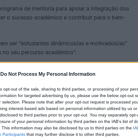
programa de mentoria para apoiar a integração dos
er o sucesso académico e contribuir para o bem-
vem ser “estudantes dinâmicos/as e motivados/as”
s no seu percurso académico”.
-
Do Not Process My Personal Information
to opt-out of the sale, sharing to third parties, or processing of your per
formation for targeted advertising by us, please use the below opt-out s
r selection. Please note that after your opt-out request is processed y
eing interest-based ads based on personal information utilized by us or
disclosed to third parties prior to your opt-out. You may separately opt-
losure of your personal information by third parties on the IAB’s list of
. This information may also be disclosed by us to third parties on the
IA
Participants
that may further disclose it to other third parties.