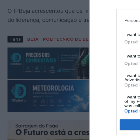
O IPBeja acrescentou que os ‘mentores’ poderão, a
de liderança, comunicação e trabalho em equipa, v
Persona
I want t
Tags
BEJA
POLITECNICO DE BEJA
Opted 
I want t
Opted 
I want 
Advertis
Opted 
I want t
of my P
was col
Opted 