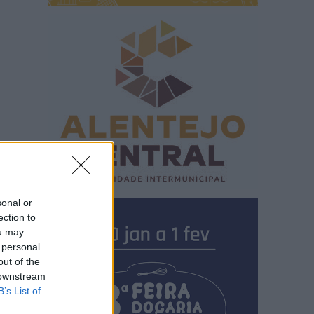
sonal or
ection to
ou may
 personal
out of the
 downstream
B’s List of