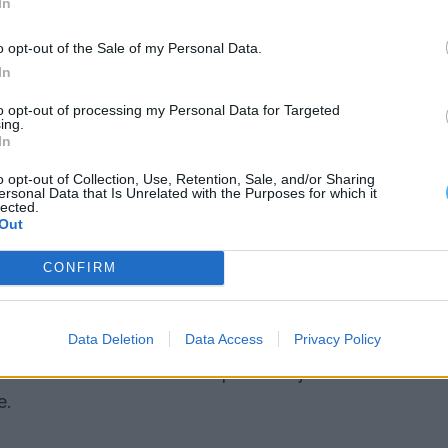
In
o opt-out of the Sale of my Personal Data.
ÃO ANTES DO PROJECTO
In
to opt-out of processing my Personal Data for Targeted
çovas realizou-se no passado domingo, no último
ing.
In
o autarca que a recolha de contributos decorreu em
o opt-out of Collection, Use, Retention, Sale, and/or Sharing
ersonal Data that Is Unrelated with the Purposes for which it
lected.
Out
avações durante a Semana Cultural à população e
a de opiniões durante a sessão. Essa recolha de
CONFIRM
scussão pública no domingo”, explicou.
Data Deletion
Data Access
Privacy Policy
a população estiveram o estado do piso, a
cional e a necessidade de pensar o jardim de forma
e.