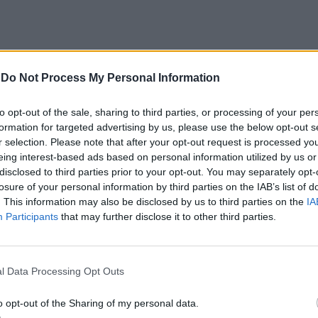
-
Do Not Process My Personal Information
a pública à população, no sentido de a questionar
áçovas e quais seriam as intervenções que lhe
to opt-out of the sale, sharing to third parties, or processing of your per
formation for targeted advertising by us, please use the below opt-out s
r selection. Please note that after your opt-out request is processed y
eing interest-based ads based on personal information utilized by us or
a “na fase de contratar um serviço de arquitectura
disclosed to third parties prior to your opt-out. You may separately opt-
”, antes de avançar para “um novo projecto
losure of your personal information by third parties on the IAB’s list of
vente”.
. This information may also be disclosed by us to third parties on the
IA
Participants
that may further disclose it to other third parties.
 gestão de expectativas, ainda teremos de fazer a
ecto contratado, contamos fazer novamente uma
l Data Processing Opt Outs
ira ideia e fecharmos essa ideia. Depois disso,
nçar a empreitada e concretizar a obra. Portanto,
o opt-out of the Sharing of my personal data.