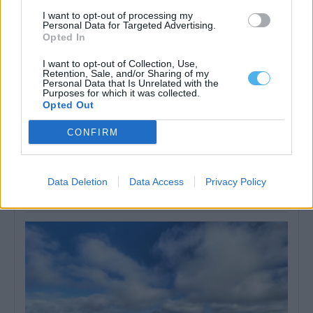
I want to opt-out of processing my
Personal Data for Targeted Advertising.
Opted In
I want to opt-out of Collection, Use,
Retention, Sale, and/or Sharing of my
Personal Data that Is Unrelated with the
Purposes for which it was collected.
Opted Out
CONFIRM
Grândola: ACCIONA conclui remodelação e ampliação de ETAR
de Tróia
A ACCIONA concluiu a remodelação e ampliação das Estação de
Data Deletion
Data Access
Privacy Policy
Tratamento de Águas Residuais...
7 Agosto, 2026 - 18:00