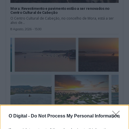
Mora: Revestimento e pavimento estão a ser renovados no
Centro Cultural de Cabeção
O Centro Cultural de Cabeção, no concelho de Mora, está a ser
alvo de...
8 Agosto, 2026 - 15:00
Odemira: “Experiências no Mira” proporcionam este mês
O Digital -
Do Not Process My Personal Information
diversas atividades náuticas
Um conjunto diversificado de atividades náuticas integra o
programa da iniciativa “Experiências no Mira,...