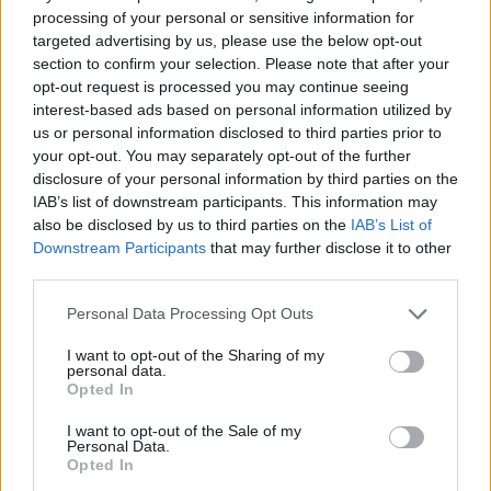
processing of your personal or sensitive information for
8 Agosto, 2026 - 15:00
targeted advertising by us, please use the below opt-out
section to confirm your selection. Please note that after your
opt-out request is processed you may continue seeing
interest-based ads based on personal information utilized by
us or personal information disclosed to third parties prior to
your opt-out. You may separately opt-out of the further
disclosure of your personal information by third parties on the
IAB’s list of downstream participants. This information may
also be disclosed by us to third parties on the
IAB’s List of
Downstream Participants
that may further disclose it to other
third parties.
Personal Data Processing Opt Outs
Festival Internacional de Folclore de Portel recebe Quénia,
I want to opt-out of the Sharing of my
Colômbia e Argentina
personal data.
O XXVIII Festival Internacional de Folclore prossegue este sábado,
Opted In
8 de agosto, em Portel,...
8 Agosto, 2026 - 11:00
I want to opt-out of the Sale of my
Personal Data.
Opted In