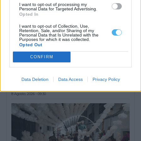
I want to opt-out of processing my
Personal Data for Targeted Advertising.
Opted In
I want to opt-out of Collection, Use,
Retention, Sale, and/or Sharing of my
Personal Data that Is Unrelated with the
Purposes for which it was collected.
Opted Out
CONFIRM
Nuno Vilaranda leva obras sobre família e infância à rádio
argentina
Data Deletion
Data Access
Privacy Policy
Nuno Vilaranda, investigador de doutoramento em Sociologia na
Universidade de Évora e escritor, foi...
8 Agosto, 2026 - 09:30