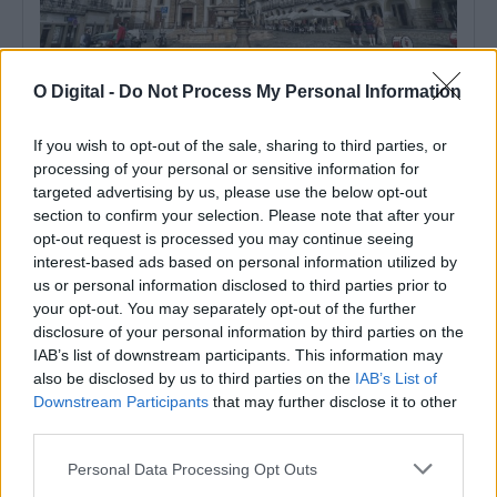
O Digital -
Do Not Process My Personal Information
Instituto Cultural de Évora promove fichas pedagógicas
If you wish to opt-out of the sale, sharing to third parties, or
gratuitas sobre património e natureza
processing of your personal or sensitive information for
O Instituto Cultural de Évora (ICÉ) e o Repositório Pedagógico
promovem o Ciclo de...
targeted advertising by us, please use the below opt-out
6 Agosto, 2026 - 12:15
section to confirm your selection. Please note that after your
opt-out request is processed you may continue seeing
interest-based ads based on personal information utilized by
us or personal information disclosed to third parties prior to
your opt-out. You may separately opt-out of the further
disclosure of your personal information by third parties on the
IAB’s list of downstream participants. This information may
also be disclosed by us to third parties on the
IAB’s List of
Downstream Participants
that may further disclose it to other
third parties.
Personal Data Processing Opt Outs