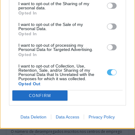
I want to opt-out of the Sharing of my
personal data.
Homem procurado na Moldova por tráfico de seres humanos
Opted In
detido em Reguengos de Monsaraz
Um homem de 31 anos foi detido pela PSP em Reguengos de
I want to opt-out of the Sale of my
Monsaraz em...
Personal Data.
6 Agosto, 2026 - 11:33
Opted In
I want to opt-out of processing my
Personal Data for Targeted Advertising.
Opted In
I want to opt-out of Collection, Use,
Retention, Sale, and/or Sharing of my
Personal Data that Is Unrelated with the
Purposes for which it was collected.
Opted Out
CONFIRM
Data Deletion
Data Access
Privacy Policy
Desemprego no Alentejo diminuiu 22,5% no primeiro semestre
de 2026: conheça os dados por concelho
O número de desempregados inscritos nos centros de emprego