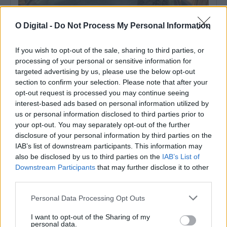
O Digital -
Do Not Process My Personal Information
If you wish to opt-out of the sale, sharing to third parties, or
processing of your personal or sensitive information for
targeted advertising by us, please use the below opt-out
section to confirm your selection. Please note that after your
opt-out request is processed you may continue seeing
interest-based ads based on personal information utilized by
us or personal information disclosed to third parties prior to
Poeiras do Saara poderão chegar a Portugal esta sexta-feira e
your opt-out. You may separately opt-out of the further
podem provocar chuva de lama no sábado
disclosure of your personal information by third parties on the
Uma faixa de poeiras provenientes do Saara deverá alcançar
Portugal continental na manhã desta...
IAB’s list of downstream participants. This information may
6 Agosto, 2026 - 15:15
also be disclosed by us to third parties on the
IAB’s List of
Downstream Participants
that may further disclose it to other
third parties.
Personal Data Processing Opt Outs
I want to opt-out of the Sharing of my
personal data.