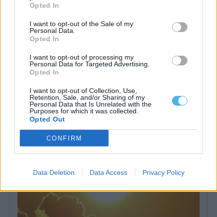
Opted In
I want to opt-out of the Sale of my
Personal Data.
Opted In
I want to opt-out of processing my
Personal Data for Targeted Advertising.
Opted In
Não são poeiras do deserto: fumo dos incêndios em Espanha
chega ao Alentejo
O céu com aspeto esbranquiçado observado esta segunda-feira
I want to opt-out of Collection, Use,
Retention, Sale, and/or Sharing of my
em vários pontos do Alentejo não...
Personal Data that Is Unrelated with the
27 Julho, 2026 - 16:58
Purposes for which it was collected.
Opted Out
CONFIRM
Data Deletion
Data Access
Privacy Policy