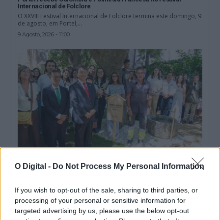
Internacional de Folclore
O XXVIII Festival Internacional de Folclore termina este domingo, 9
de agosto, em Portel,...
9 Agosto, 2026 - 11:00
O Digital -
Do Not Process My Personal Information
Jardim da Paz inaugurado em Évora nos 81 anos de Hiroshima
Évora assinalou, esta quinta-feira, 6 de agosto, os 81 anos do
If you wish to opt-out of the sale, sharing to third parties, or
bombardeamento atómico de...
processing of your personal or sensitive information for
9 Agosto, 2026 - 10:00
targeted advertising by us, please use the below opt-out