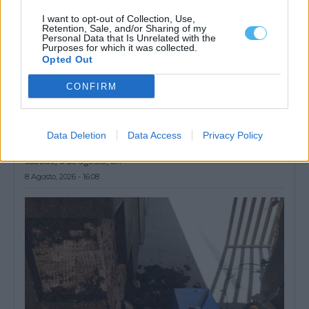
I want to opt-out of Collection, Use,
Retention, Sale, and/or Sharing of my
Personal Data that Is Unrelated with the
Purposes for which it was collected.
Opted Out
CONFIRM
Presidente da República entre flores de papel: As imagens da
Data Deletion
Data Access
Privacy Policy
visita às Festas do Povo de Campo Maior
O Presidente da República, António José Seguro, presidiu este
sábado, 8 de agosto, à...
8 Agosto, 2026 - 16:08