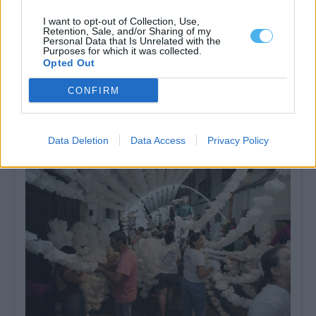
I want to opt-out of Collection, Use,
Retention, Sale, and/or Sharing of my
Personal Data that Is Unrelated with the
Purposes for which it was collected.
Opted Out
Nuno Vilaranda leva obras sobre família e infância à rádio
CONFIRM
argentina
Nuno Vilaranda, investigador de doutoramento em Sociologia na
Universidade de Évora e escritor, foi...
8 Agosto, 2026 - 09:30
Data Deletion
Data Access
Privacy Policy