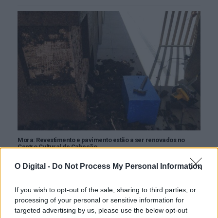
Mora: Revestimento e pavimento estão a ser renovados no
Centro Cultural de Cabeção
O Centro Cultural de Cabeção, no concelho de Mora, está a ser
alvo de...
O Digital -
Do Not Process My Personal Information
8 Agosto, 2026 - 15:00
If you wish to opt-out of the sale, sharing to third parties, or
processing of your personal or sensitive information for
targeted advertising by us, please use the below opt-out