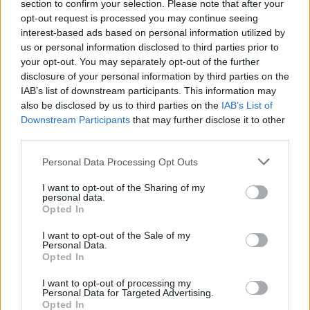
section to confirm your selection. Please note that after your
opt-out request is processed you may continue seeing
interest-based ads based on personal information utilized by
us or personal information disclosed to third parties prior to
your opt-out. You may separately opt-out of the further
disclosure of your personal information by third parties on the
IAB’s list of downstream participants. This information may
also be disclosed by us to third parties on the
IAB’s List of
Downstream Participants
that may further disclose it to other
third parties.
Festival Internacional de Folclore de Portel recebe Quénia,
Colômbia e Argentina
Personal Data Processing Opt Outs
O XXVIII Festival Internacional de Folclore prossegue este sábado,
8 de agosto, em Portel,...
I want to opt-out of the Sharing of my
8 Agosto, 2026 - 11:00
personal data.
Opted In
I want to opt-out of the Sale of my
Personal Data.
Opted In
I want to opt-out of processing my
Personal Data for Targeted Advertising.
Opted In