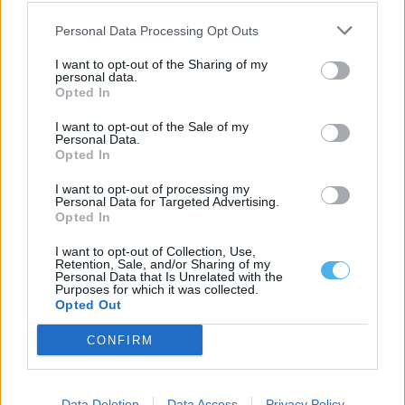
Personal Data Processing Opt Outs
I want to opt-out of the Sharing of my
personal data.
Opted In
I want to opt-out of the Sale of my
Personal Data.
Opted In
I want to opt-out of processing my
Personal Data for Targeted Advertising.
Entidades do Alentejo recebem 738,8 mil euros para projetos
Opted In
em áreas protegidas
Quatro entidades com ligação ao Alentejo vão receber um total
I want to opt-out of Collection, Use,
de 738,8 mil euros...
Retention, Sale, and/or Sharing of my
Personal Data that Is Unrelated with the
6 Agosto, 2026 - 09:49
Purposes for which it was collected.
Opted Out
CONFIRM
Data Deletion
Data Access
Privacy Policy