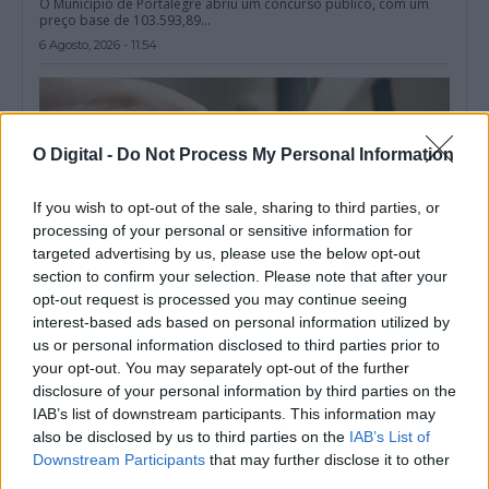
O Município de Portalegre abriu um concurso público, com um
preço base de 103.593,89...
6 Agosto, 2026 - 11:54
O Digital -
Do Not Process My Personal Information
If you wish to opt-out of the sale, sharing to third parties, or
processing of your personal or sensitive information for
targeted advertising by us, please use the below opt-out
section to confirm your selection. Please note that after your
opt-out request is processed you may continue seeing
interest-based ads based on personal information utilized by
us or personal information disclosed to third parties prior to
Portalegre lidera vendas rápidas de casas no Alentejo
your opt-out. You may separately opt-out of the further
Portalegre foi o distrito do Alentejo com maior percentagem de
disclosure of your personal information by third parties on the
casas que saíram do...
IAB’s list of downstream participants. This information may
6 Agosto, 2026 - 09:58
also be disclosed by us to third parties on the
IAB’s List of
Downstream Participants
that may further disclose it to other
third parties.