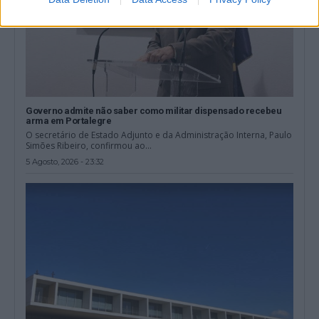
Governo admite não saber como militar dispensado recebeu
arma em Portalegre
O secretário de Estado Adjunto e da Administração Interna, Paulo
Simões Ribeiro, confirmou ao...
5 Agosto, 2026 - 23:32