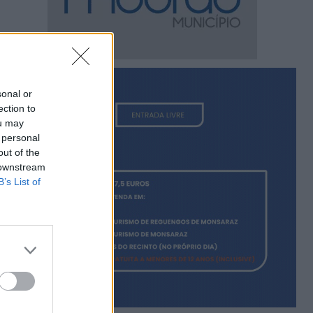
sonal or
ection to
ou may
 personal
out of the
 downstream
B’s List of