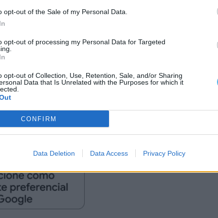
ora.
o opt-out of the Sale of my Personal Data.
In
ndo de Évora da PSP referentes a 2024, destacam-
to opt-out of processing my Personal Data for Targeted
ção de veículo sob o efeito do álcool e sem
ing.
In
o opt-out of Collection, Use, Retention, Sale, and/or Sharing
ersonal Data that Is Unrelated with the Purposes for which it
à investigação criminal, em que, no ano passado,
lected.
Out
 1.528, tendo sido constituídos
s.
CONFIRM
Data Deletion
Data Access
Privacy Policy