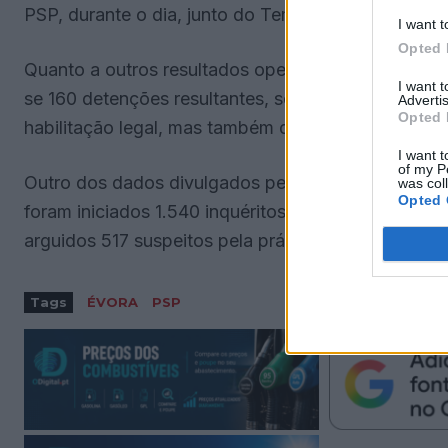
PSP, durante o dia, junto do Templo Romano de Év
I want t
Opted 
Quanto a outros resultados operacionais do Coma
I want 
se 160 detenções resultantes, sobretudo, da condu
Advertis
Opted 
habilitação legal, mas também do tráfico de droga.
I want t
of my P
Outro dos dados divulgados pela PSP diz respeito 
was col
Opted 
foram iniciados 1.540 inquéritos crime e concluídos
arguidos 517 suspeitos pela prática de vários crime
Tags
ÉVORA
PSP