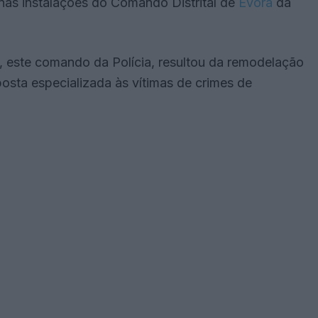
 nas instalações do Comando Distrital de
Évora
da
este comando da Polícia, resultou da remodelação
posta especializada às vítimas de crimes de