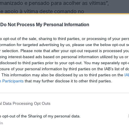
manizado e pensado para acolher as vítimas”,
de apoio à vítima deste comando no
oméstica, realçou.
-
Do Not Process My Personal Information
do, em 2024, 164 inquéritos relativos a crimes de
to opt-out of the sale, sharing to third parties, or processing of your per
essos, apreendido cinco armas de fogo a suspeitos.
formation for targeted advertising by us, please use the below opt-out s
r selection. Please note that after your opt-out request is processed y
eing interest-based ads based on personal information utilized by us or
um ligeiro aumento” de denúncias deste tipo de
disclosed to third parties prior to your opt-out. You may separately opt-
17 denúncias do crime de violência doméstica por
losure of your personal information by third parties on the IAB’s list of
. This information may also be disclosed by us to third parties on the
IA
Participants
that may further disclose it to other third parties.
 do programa comemorativo do 150.º aniversário
ança Pública, que se assinalou recentemente.
l Data Processing Opt Outs
posição “Porquê a mim?”, com cerca de 50 peças
o opt-out of the Sharing of my personal data.
In
são solene e uma exposição estática de meios da