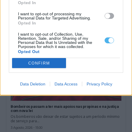
Opted In
e filho
Um homem de 32 anos foi detido pela GNR por violência
doméstica contra a...
I want to opt-out of processing my
Personal Data for Targeted Advertising.
4 Agosto, 2026 - 13:32
Opted In
I want to opt-out of Collection, Use,
Retention, Sale, and/or Sharing of my
Personal Data that Is Unrelated with the
Purposes for which it was collected.
Opted Out
CONFIRM
Data Deletion
Data Access
Privacy Policy
Bombeiros passam a ter mais apoios nas propinas e na justiça
com nova lei
Os bombeiros vão deixar de estar sujeitos a um período mínimo
de serviço para...
3 Agosto, 2026 - 15:00