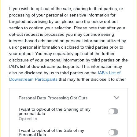
If you wish to opt-out of the sale, sharing to third parties, or
processing of your personal or sensitive information for
targeted advertising by us, please use the below opt-out
PSP de Évora regista maior procura de apoio por vítimas de
section to confirm your selection. Please note that after your
violência doméstica
opt-out request is processed you may continue seeing
A PSP de Évora tem registado uma maior procura por parte de
vítimas de...
interest-based ads based on personal information utilized by
4 Agosto, 2026 - 15:09
us or personal information disclosed to third parties prior to
your opt-out. You may separately opt-out of the further
disclosure of your personal information by third parties on the
IAB’s list of downstream participants. This information may
also be disclosed by us to third parties on the
IAB’s List of
Downstream Participants
that may further disclose it to other
third parties.
Personal Data Processing Opt Outs
I want to opt-out of the Sharing of my
personal data.
Opted In
I want to opt-out of the Sale of my
Personal Data.
Homem detido em Redondo por maus-tratos à ex-companheira