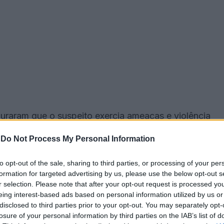
apuraram que o suspeito exercia ameaças e violência
52 anos, e a sua irmã, de 27 anos.
-
Do Not Process My Personal Information
to opt-out of the sale, sharing to third parties, or processing of your per
formation for targeted advertising by us, please use the below opt-out s
r selection. Please note that after your opt-out request is processed y
eing interest-based ads based on personal information utilized by us or
disclosed to third parties prior to your opt-out. You may separately opt-
cas e 25 doses de haxixe.
losure of your personal information by third parties on the IAB’s list of