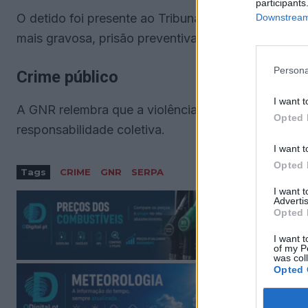
participants
O detido foi presente ao Tribunal Judicial de Ser
Downstream 
mais gravosa, prisão preventiva.
Persona
Crime público
I want t
A GNR relembra que a violência doméstica é um cri
Opted 
responsabilidade coletiva.
I want t
Opted 
Tags
CRIME
GNR
SERPA
I want 
Advertis
Opted 
I want t
of my P
was col
Opted 