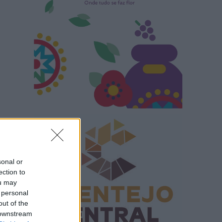
sonal or
ection to
ou may
 personal
out of the
 downstream