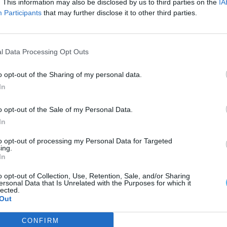
. This information may also be disclosed by us to third parties on the
IA
pa, que determinou a aplicação da medida de coação
Participants
that may further disclose it to other third parties.
l Data Processing Opt Outs
o opt-out of the Sharing of my personal data.
me público, pelo que a denúncia constitui uma
In
o opt-out of the Sale of my Personal Data.
In
to opt-out of processing my Personal Data for Targeted
ing.
In
o opt-out of Collection, Use, Retention, Sale, and/or Sharing
ersonal Data that Is Unrelated with the Purposes for which it
lected.
Out
CONFIRM