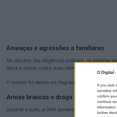
Ameaças e agressões a familiares
No decurso das diligências policiais, os militares 
física e verbal contra duas vítimas, a sua mãe, de 
O Digital 
O homem foi detido em flagrante delito.
If you wish 
sensitive in
Armas brancas e droga apreendidas
confirm you
continue se
information 
Durante a ação, a GNR apreendeu duas armas bran
further disc